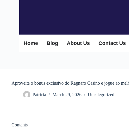
Home
Blog
About Us
Contact Us
Aproveite o bónus exclusivo do Ragnaro Casino e jogue ao melh
Patricia
March 29, 2026
Uncategorized
Contents