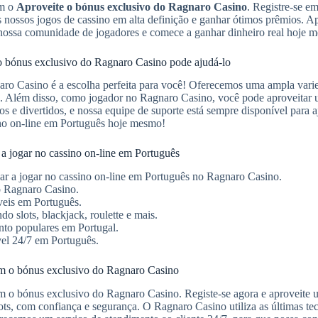
om o
Aproveite o bónus exclusivo do Ragnaro Casino
. Registre-se e
 nossos jogos de cassino em alta definição e ganhar ótimos prêmios. A
a nossa comunidade de jogadores e comece a ganhar dinheiro real hoje 
o bónus exclusivo do Ragnaro Casino pode ajudá-lo
aro Casino é a escolha perfeita para você! Oferecemos uma ampla vari
ais. Além disso, como jogador no Ragnaro Casino, você pode aproveitar
os e divertidos, e nossa equipe de suporte está sempre disponível para
ino on-line em Português hoje mesmo!
a jogar no cassino on-line em Português
ar a jogar no cassino on-line em Português no Ragnaro Casino.
o Ragnaro Casino.
íveis em Português.
o slots, blackjack, roulette e mais.
nto populares em Portugal.
vel 24/7 em Português.
om o bónus exclusivo do Ragnaro Casino
m o bónus exclusivo do Ragnaro Casino. Registe-se agora e aproveite
lots, com confiança e segurança. O Ragnaro Casino utiliza as últimas tec