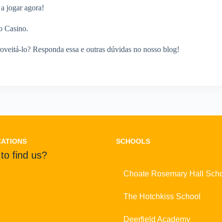
a jogar agora!
o Casino.
veitá-lo? Responda essa e outras dúvidas no nosso blog!
ATIONS
SCHOOLS
to find us?
Choate Rosemary Hall Sch
The Hotchkiss School
Deerfield Academy