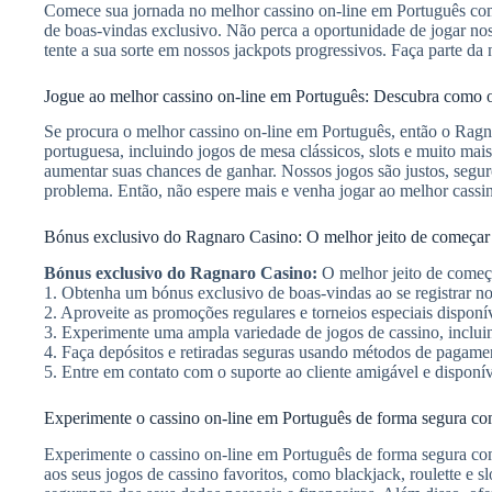
Comece sua jornada no melhor cassino on-line em Português c
de boas-vindas exclusivo. Não perca a oportunidade de jogar nos
tente a sua sorte em nossos jackpots progressivos. Faça parte d
Jogue ao melhor cassino on-line em Português: Descubra como 
Se procura o melhor cassino on-line em Português, então o Ragn
portuguesa, incluindo jogos de mesa clássicos, slots e muito m
aumentar suas chances de ganhar. Nossos jogos são justos, segur
problema. Então, não espere mais e venha jogar ao melhor cass
Bónus exclusivo do Ragnaro Casino: O melhor jeito de começar 
Bónus exclusivo do Ragnaro Casino:
O melhor jeito de começ
1. Obtenha um bónus exclusivo de boas-vindas ao se registrar n
2. Aproveite as promoções regulares e torneios especiais dispon
3. Experimente uma ampla variedade de jogos de cassino, incluind
4. Faça depósitos e retiradas seguras usando métodos de pagame
5. Entre em contato com o suporte ao cliente amigável e disponí
Experimente o cassino on-line em Português de forma segura c
Experimente o cassino on-line em Português de forma segura co
aos seus jogos de cassino favoritos, como blackjack, roulette e s