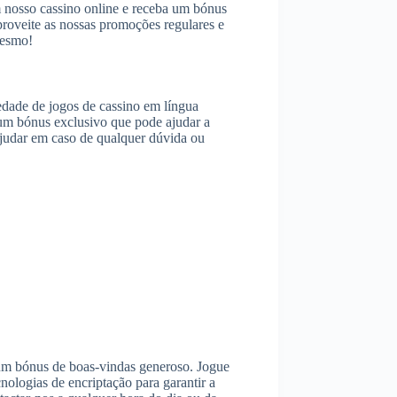
m nosso cassino online e receba um bónus
proveite as nossas promoções regulares e
mesmo!
edade de jogos de cassino em língua
 um bónus exclusivo que pode ajudar a
 ajudar em caso de qualquer dúvida ou
 um bónus de boas-vindas generoso. Jogue
nologias de encriptação para garantir a