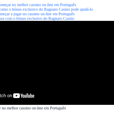
meçar no melhor cassino on-line em Português
 como o bónus exclusivo do Ragnaro Casino pode ajudá-lo
meçar a jogar no cassino on-line em Português
gura com o bónus exclusivo do Ragnaro Casino
 no melhor cassino on-line em Português