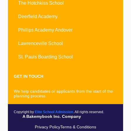
The Hotchkiss School
Deerfield Academy
Phillips Academy Andover
Lawrenceville School
St. Pauls Boarding School
GET IN TOUCH
We help candidates or applicants from the start of the
planning process.
Copyright by
Elite School Admission
. All rights reserved.
A Bakemybook Inc. Company
Privacy Policy
Terms & Conditions