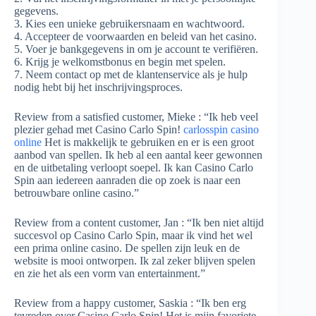
gegevens.
3. Kies een unieke gebruikersnaam en wachtwoord.
4. Accepteer de voorwaarden en beleid van het casino.
5. Voer je bankgegevens in om je account te verifiëren.
6. Krijg je welkomstbonus en begin met spelen.
7. Neem contact op met de klantenservice als je hulp
nodig hebt bij het inschrijvingsproces.
Review from a satisfied customer, Mieke : “Ik heb veel
plezier gehad met Casino Carlo Spin!
carlosspin casino
online
Het is makkelijk te gebruiken en er is een groot
aanbod van spellen. Ik heb al een aantal keer gewonnen
en de uitbetaling verloopt soepel. Ik kan Casino Carlo
Spin aan iedereen aanraden die op zoek is naar een
betrouwbare online casino.”
Review from a content customer, Jan : “Ik ben niet altijd
succesvol op Casino Carlo Spin, maar ik vind het wel
een prima online casino. De spellen zijn leuk en de
website is mooi ontworpen. Ik zal zeker blijven spelen
en zie het als een vorm van entertainment.”
Review from a happy customer, Saskia : “Ik ben erg
tevreden over Casino Carlo Spin! Het is mijn favoriete