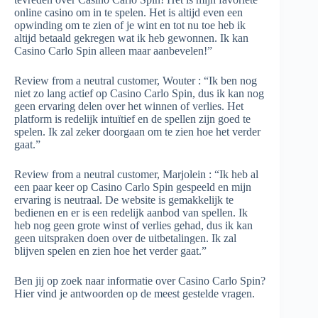
online casino om in te spelen. Het is altijd even een
opwinding om te zien of je wint en tot nu toe heb ik
altijd betaald gekregen wat ik heb gewonnen. Ik kan
Casino Carlo Spin alleen maar aanbevelen!”
Review from a neutral customer, Wouter : “Ik ben nog
niet zo lang actief op Casino Carlo Spin, dus ik kan nog
geen ervaring delen over het winnen of verlies. Het
platform is redelijk intuïtief en de spellen zijn goed te
spelen. Ik zal zeker doorgaan om te zien hoe het verder
gaat.”
Review from a neutral customer, Marjolein : “Ik heb al
een paar keer op Casino Carlo Spin gespeeld en mijn
ervaring is neutraal. De website is gemakkelijk te
bedienen en er is een redelijk aanbod van spellen. Ik
heb nog geen grote winst of verlies gehad, dus ik kan
geen uitspraken doen over de uitbetalingen. Ik zal
blijven spelen en zien hoe het verder gaat.”
Ben jij op zoek naar informatie over Casino Carlo Spin?
Hier vind je antwoorden op de meest gestelde vragen.