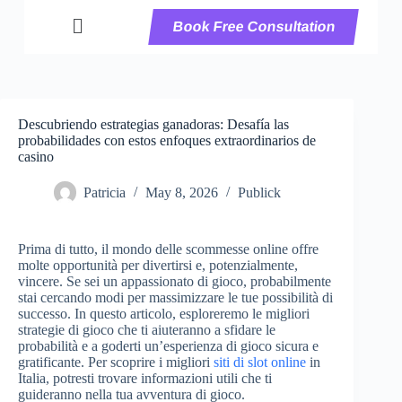
Book Free Consultation
Descubriendo estrategias ganadoras: Desafía las
probabilidades con estos enfoques extraordinarios de
casino
Patricia
May 8, 2026
Publick
Prima di tutto, il mondo delle scommesse online offre
molte opportunità per divertirsi e, potenzialmente,
vincere. Se sei un appassionato di gioco, probabilmente
stai cercando modi per massimizzare le tue possibilità di
successo. In questo articolo, esploreremo le migliori
strategie di gioco che ti aiuteranno a sfidare le
probabilità e a goderti un’esperienza di gioco sicura e
gratificante. Per scoprire i migliori
siti di slot online
in
Italia, potresti trovare informazioni utili che ti
guideranno nella tua avventura di gioco.