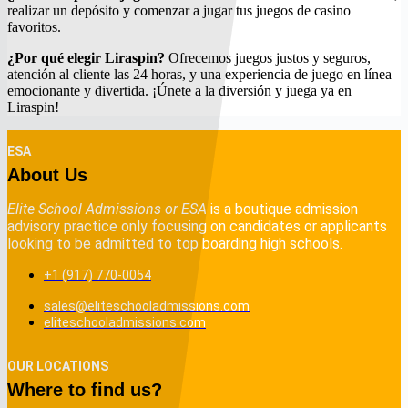
realizar un depósito y comenzar a jugar tus juegos de casino
favoritos.
¿Por qué elegir Liraspin?
Ofrecemos juegos justos y seguros,
atención al cliente las 24 horas, y una experiencia de juego en línea
emocionante y divertida. ¡Únete a la diversión y juega ya en
Liraspin!
ESA
About Us
Elite School Admissions or ESA
is a boutique admission
advisory practice only focusing on candidates or applicants
looking to be admitted to top boarding high schools.
+1 (917) 770-0054
sales@eliteschooladmissions.com
eliteschooladmissions.com
OUR LOCATIONS
Where to find us?