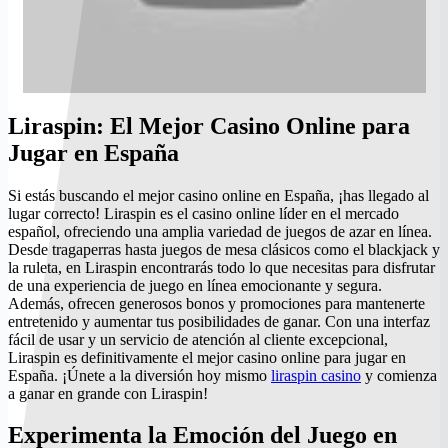
Liraspin: El Mejor Casino Online para
Jugar en España
Si estás buscando el mejor casino online en España, ¡has llegado al
lugar correcto! Liraspin es el casino online líder en el mercado
español, ofreciendo una amplia variedad de juegos de azar en línea.
Desde tragaperras hasta juegos de mesa clásicos como el blackjack y
la ruleta, en Liraspin encontrarás todo lo que necesitas para disfrutar
de una experiencia de juego en línea emocionante y segura.
Además, ofrecen generosos bonos y promociones para mantenerte
entretenido y aumentar tus posibilidades de ganar. Con una interfaz
fácil de usar y un servicio de atención al cliente excepcional,
Liraspin es definitivamente el mejor casino online para jugar en
España. ¡Únete a la diversión hoy mismo
liraspin casino
y comienza
a ganar en grande con Liraspin!
Experimenta la Emoción del Juego en