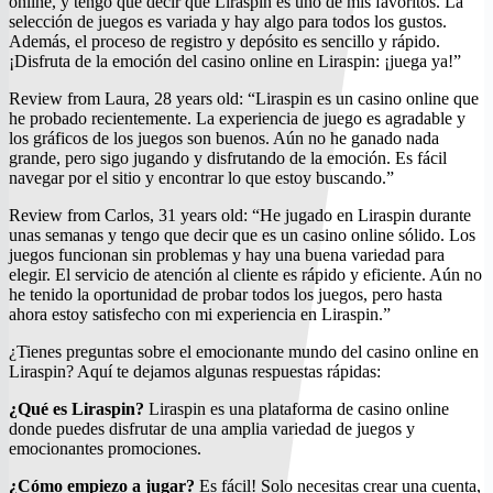
online, y tengo que decir que Liraspin es uno de mis favoritos. La
selección de juegos es variada y hay algo para todos los gustos.
Además, el proceso de registro y depósito es sencillo y rápido.
¡Disfruta de la emoción del casino online en Liraspin: ¡juega ya!”
Review from Laura, 28 years old: “Liraspin es un casino online que
he probado recientemente. La experiencia de juego es agradable y
los gráficos de los juegos son buenos. Aún no he ganado nada
grande, pero sigo jugando y disfrutando de la emoción. Es fácil
navegar por el sitio y encontrar lo que estoy buscando.”
Review from Carlos, 31 years old: “He jugado en Liraspin durante
unas semanas y tengo que decir que es un casino online sólido. Los
juegos funcionan sin problemas y hay una buena variedad para
elegir. El servicio de atención al cliente es rápido y eficiente. Aún no
he tenido la oportunidad de probar todos los juegos, pero hasta
ahora estoy satisfecho con mi experiencia en Liraspin.”
¿Tienes preguntas sobre el emocionante mundo del casino online en
Liraspin? Aquí te dejamos algunas respuestas rápidas:
¿Qué es Liraspin?
Liraspin es una plataforma de casino online
donde puedes disfrutar de una amplia variedad de juegos y
emocionantes promociones.
¿Cómo empiezo a jugar?
Es fácil! Solo necesitas crear una cuenta,