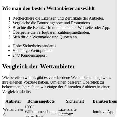
Wie man den besten Wettanbieter auswählt
Recherchiere die Lizenzen und Zertifikate der Anbieter.
Vergleiche die Bonusangebote und Promotions.
Beachte die Benutzerfreundlichkeit der Webseite oder App.
Überprüfe die verfügbaren Zahlungsmethoden.
Sieh dir die Wettmärkte und Quoten an.
Hohe Sicherheitsstandards
Vielfältige Wettoptionen
24/7 Kundensupport
Vergleich der Wettanbieter
Wie bereits erwähnt, gibt es verschiedene Wettanbieter, die jeweils
ihre eigenen Vorzüge haben. Um einen besseren Überblick zu
bekommen, betrachten wir einige der führenden Anbieter in einer
Vergleichstabelle:
Anbieter
Bonusangebote
Sicherheit
Benutzerfreun
100%
Wettanbieter
Lizenzierte
Willkommensbonus
Intuitive App
A
Plattform
bis zu 100€