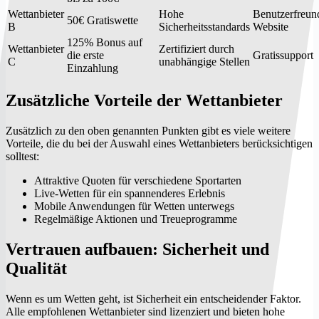
Wettanbieter
Hohe
Benutzerfreun
50€ Gratiswette
B
Sicherheitsstandards
Website
125% Bonus auf
Wettanbieter
Zertifiziert durch
die erste
Gratissupport
C
unabhängige Stellen
Einzahlung
Zusätzliche Vorteile der Wettanbieter
Zusätzlich zu den oben genannten Punkten gibt es viele weitere
Vorteile, die du bei der Auswahl eines Wettanbieters berücksichtigen
solltest:
Attraktive Quoten für verschiedene Sportarten
Live-Wetten für ein spannenderes Erlebnis
Mobile Anwendungen für Wetten unterwegs
Regelmäßige Aktionen und Treueprogramme
Vertrauen aufbauen: Sicherheit und
Qualität
Wenn es um Wetten geht, ist Sicherheit ein entscheidender Faktor.
Alle empfohlenen Wettanbieter sind lizenziert und bieten hohe