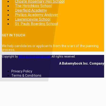
Choate Rosemary Hall School
The Hotchkiss School
Deerfield Academy
Phillips Academy Andover
Lawrenceville School
St. Pauls Boarding School
GET IN TOUCH
We help candidates or applicants from the start of the planning
process.
Copyright by
Elite School Admission
. All rights reserved.
A Bakemybook Inc. Company
Privacy Policy
Terms & Conditions