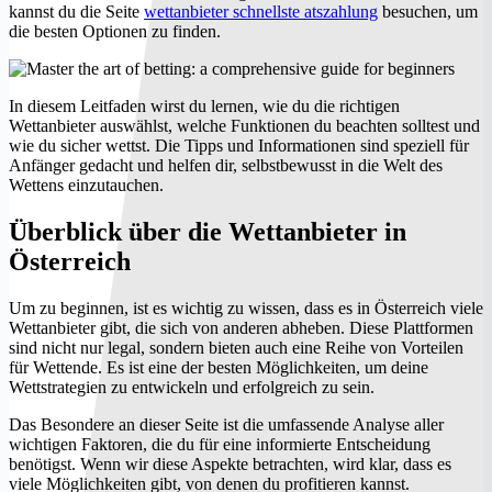
kannst du die Seite
wettanbieter schnellste atszahlung
besuchen, um
die besten Optionen zu finden.
In diesem Leitfaden wirst du lernen, wie du die richtigen
Wettanbieter auswählst, welche Funktionen du beachten solltest und
wie du sicher wettst. Die Tipps und Informationen sind speziell für
Anfänger gedacht und helfen dir, selbstbewusst in die Welt des
Wettens einzutauchen.
Überblick über die Wettanbieter in
Österreich
Um zu beginnen, ist es wichtig zu wissen, dass es in Österreich viele
Wettanbieter gibt, die sich von anderen abheben. Diese Plattformen
sind nicht nur legal, sondern bieten auch eine Reihe von Vorteilen
für Wettende. Es ist eine der besten Möglichkeiten, um deine
Wettstrategien zu entwickeln und erfolgreich zu sein.
Das Besondere an dieser Seite ist die umfassende Analyse aller
wichtigen Faktoren, die du für eine informierte Entscheidung
benötigst. Wenn wir diese Aspekte betrachten, wird klar, dass es
viele Möglichkeiten gibt, von denen du profitieren kannst.