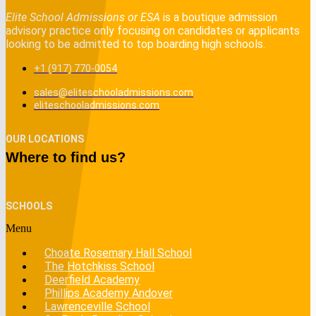
Elite School Admissions or ESA
is a boutique admission
advisory practice only focusing on candidates or applicants
looking to be admitted to top boarding high schools.
+1 (917) 770-0054
sales@eliteschooladmissions.com
eliteschooladmissions.com
OUR LOCATIONS
Where to find us?
SCHOOLS
Menu
Choate Rosemary Hall School
The Hotchkiss School
Deerfield Academy
Phillips Academy Andover
Lawrenceville School