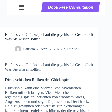
Book Free Consultation
Einfluss von Glücksspiel auf die psychische Gesundheit
Was Sie wissen sollten
Patricia
April 2, 2026
Public
Einfluss von Glücksspiel auf die psychische Gesundheit
Was Sie wissen sollten
Die psychischen Risiken des Glücksspiels
Glücksspiel kann eine Vielzahl von psychischen
Risiken mit sich bringen. Viele Menschen, die
regelmäßig spielen, berichten von erhöhtem Stress,
Angstzuständen und sogar Depressionen. Der Druck,
Geld zu gewinnen oder Verluste zurückzuerlangen,
kann zu einem Teufelskreis führen, der die psychische