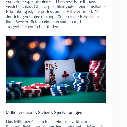
von Glücksspielproblemen. Die Gesellschaft muss
verstehen, dass Glücksspielabhängigkeit eine ernsthafte
Erkrankung ist, die professionelle Hilfe erfordert. Mit
der richtigen Unterstützung können viele Betroffene
ihren Weg zurück zu einem gesunden und
ausgeglichenen Leben finden.
Millioner Casino: Sicheres Spielvergnügen
Das Millioner Casino bietet eine Vielzahl von
Spielmöglichkeiten, aber es legt auch großen Wert auf