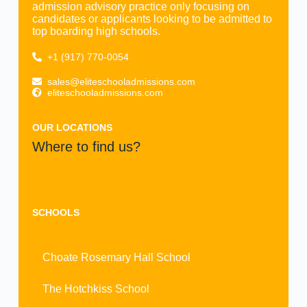
admission advisory practice only focusing on
candidates or applicants looking to be admitted to
top boarding high schools.
+1 (917) 770-0054
sales@eliteschooladmissions.com
eliteschooladmissions.com
OUR LOCATIONS
Where to find us?
SCHOOLS
Choate Rosemary Hall School
The Hotchkiss School