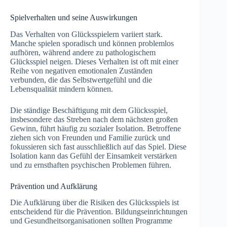
Spielverhalten und seine Auswirkungen
Das Verhalten von Glücksspielern variiert stark.
Manche spielen sporadisch und können problemlos
aufhören, während andere zu pathologischem
Glücksspiel neigen. Dieses Verhalten ist oft mit einer
Reihe von negativen emotionalen Zuständen
verbunden, die das Selbstwertgefühl und die
Lebensqualität mindern können.
Die ständige Beschäftigung mit dem Glücksspiel,
insbesondere das Streben nach dem nächsten großen
Gewinn, führt häufig zu sozialer Isolation. Betroffene
ziehen sich von Freunden und Familie zurück und
fokussieren sich fast ausschließlich auf das Spiel. Diese
Isolation kann das Gefühl der Einsamkeit verstärken
und zu ernsthaften psychischen Problemen führen.
Prävention und Aufklärung
Die Aufklärung über die Risiken des Glücksspiels ist
entscheidend für die Prävention. Bildungseinrichtungen
und Gesundheitsorganisationen sollten Programme