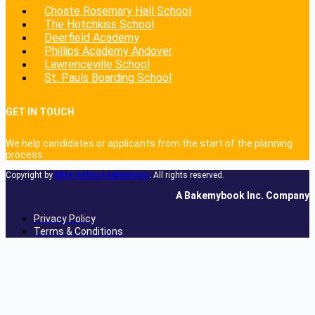
Choate Rosemary Hall School
The Hotchkiss School
Deerfield Academy
Phillips Academy Andover
Lawrenceville School
St. Pauls Boarding School
GET IN TOUCH
We help candidates or applicants from the start of the planning
process.
Copyright by
Elite School Admission
. All rights reserved.
A Bakemybook Inc. Company
Privacy Policy
Terms & Conditions