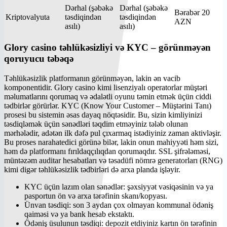
Dərhal (şəbəkə
Dərhal (şəbəkə
Bərabər 20
Kriptovalyuta
təsdiqindən
təsdiqindən
AZN
asılı)
asılı)
Glory casino təhlükəsizliyi və KYC – görünməyən
qoruyucu təbəqə
Təhlükəsizlik platformanın görünməyən, lakin ən vacib
komponentidir. Glory casino kimi lisenziyalı operatorlar müştəri
məlumatlarını qorumaq və ədalətli oyunu təmin etmək üçün ciddi
tədbirlər görürlər. KYC (Know Your Customer – Müştərini Tanı)
prosesi bu sistemin əsas dayaq nöqtəsidir. Bu, sizin kimliyinizi
təsdiqləmək üçün sənədləri təqdim etməyiniz tələb olunan
mərhələdir, adətən ilk dəfə pul çıxarmaq istədiyiniz zaman aktivləşir.
Bu proses narahatedici görünə bilər, lakin onun mahiyyəti həm sizi,
həm də platformanı fırıldaqçılıqdan qorumaqdır. SSL şifrələməsi,
müntəzəm auditar hesabatları və təsadüfi nömrə generatorları (RNG)
kimi digər təhlükəsizlik tədbirləri də arxa planda işləyir.
KYC üçün lazım olan sənədlər: şəxsiyyət vəsiqəsinin və ya
pasportun ön və arxa tərəfinin skanı/kopyası.
Ünvan təsdiqi: son 3 aydan çox olmayan kommunal ödəniş
qaiməsi və ya bank hesab ekstaktı.
Ödəniş üsulunun təsdiqi: depozit etdiyiniz kartın ön tərəfinin