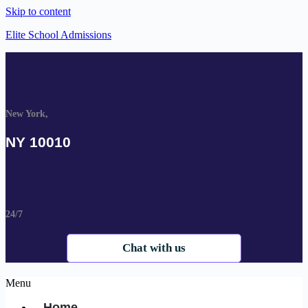
Skip to content
Elite School Admissions
New York,
NY 10010
24/7
Chat with us
Menu
Home