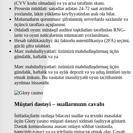
(CVV kodu olmadan) və ya arxa tərəfinin skanı.
Prosesin müddəti: sənədlər adətən 24-72 saat ərzində
yoxlanılır, lakin yükləmə keyfiyyətindən asılı ola bilər.
Məlumatların qorunması: şifrələnmiş serverlərdə saxlanılır və
üçüncü tərəflərə açıqlanmır.
Ədalətli oyun: müstəqil auditor təşkilatları tərəfindən RNG-
lərin və oyun nəticələrinin müntəzəm yoxlanılması.
Hesab təhlükəsizliyi: iki faktorlu autentifikasiya (2FA) seçimi,
güclü şifrə tələbləri.
Mərc məhdudiyyətləri: özünüzü məhdudlaşdırmaq üçün
gündəlik, həftəlik və ya
Mərc məhdudiyyətləri: özünüzü məhdudlaşdırmaq üçün
gündəlik, həftəlik və ya aylık depozit və ya uduş limitləri təyin
etmək imkanı. Bu vasitələr məsuliyyətli oyun təcrübəsinin
ayrılmaz hissəsidir.
Müştəri dəstəyi – suallarınızın cavabı
İstifadəçilərin rastlaşa biləcəyi suallar və texniki məsələlər
üçün Glory casino müştəri dəstəyi xidməti fəaliyyət göstərir.
Dəstək komandasına əsasən onlayn söhbət vasitəsilə,
həmçinin e-poçt və ya telefonla müraciət etmək olar. Cavab