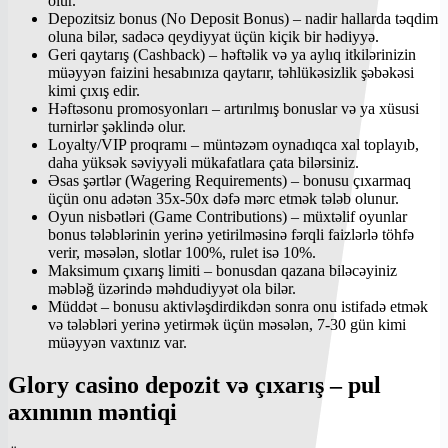
olur.
Depozitsiz bonus (No Deposit Bonus) – nadir hallarda təqdim
oluna bilər, sadəcə qeydiyyat üçün kiçik bir hədiyyə.
Geri qaytarış (Cashback) – həftəlik və ya aylıq itkilərinizin
müəyyən faizini hesabınıza qaytarır, təhlükəsizlik şəbəkəsi
kimi çıxış edir.
Həftəsonu promosyonları – artırılmış bonuslar və ya xüsusi
turnirlər şəklində olur.
Loyalty/VIP proqramı – müntəzəm oynadıqca xal toplayıb,
daha yüksək səviyyəli mükafatlara çata bilərsiniz.
Əsas şərtlər (Wagering Requirements) – bonusu çıxarmaq
üçün onu adətən 35x-50x dəfə mərc etmək tələb olunur.
Oyun nisbətləri (Game Contributions) – müxtəlif oyunlar
bonus tələblərinin yerinə yetirilməsinə fərqli faizlərlə töhfə
verir, məsələn, slotlar 100%, rulet isə 10%.
Maksimum çıxarış limiti – bonusdan qazana biləcəyiniz
məbləğ üzərində məhdudiyyət ola bilər.
Müddət – bonusu aktivləşdirdikdən sonra onu istifadə etmək
və tələbləri yerinə yetirmək üçün məsələn, 7-30 gün kimi
müəyyən vaxtınız var.
Glory casino depozit və çıxarış – pul
axınının məntiqi