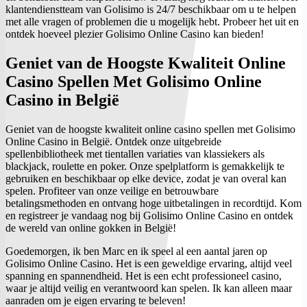
klantendienstteam van Golisimo is 24/7 beschikbaar om u te helpen
met alle vragen of problemen die u mogelijk hebt. Probeer het uit en
ontdek hoeveel plezier Golisimo Online Casino kan bieden!
Geniet van de Hoogste Kwaliteit Online
Casino Spellen Met Golisimo Online
Casino in België
Geniet van de hoogste kwaliteit online casino spellen met Golisimo
Online Casino in België. Ontdek onze uitgebreide
spellenbibliotheek met tientallen variaties van klassiekers als
blackjack, roulette en poker. Onze spelplatform is gemakkelijk te
gebruiken en beschikbaar op elke device, zodat je van overal kan
spelen. Profiteer van onze veilige en betrouwbare
betalingsmethoden en ontvang hoge uitbetalingen in recordtijd. Kom
en registreer je vandaag nog bij Golisimo Online Casino en ontdek
de wereld van online gokken in België!
Goedemorgen, ik ben Marc en ik speel al een aantal jaren op
Golisimo Online Casino. Het is een geweldige ervaring, altijd veel
spanning en spannendheid. Het is een echt professioneel casino,
waar je altijd veilig en verantwoord kan spelen. Ik kan alleen maar
aanraden om je eigen ervaring te beleven!