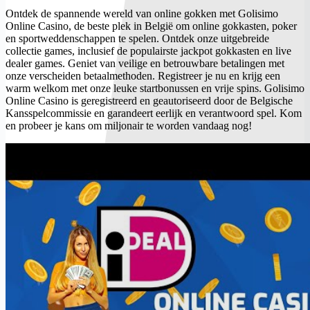
Ontdek de spannende wereld van online gokken met Golisimo
Online Casino, de beste plek in België om online gokkasten, poker
en sportweddenschappen te spelen. Ontdek onze uitgebreide
collectie games, inclusief de populairste jackpot gokkasten en live
dealer games. Geniet van veilige en betrouwbare betalingen met
onze verscheiden betaalmethoden. Registreer je nu en krijg een
warm welkom met onze leuke startbonussen en vrije spins. Golisimo
Online Casino is geregistreerd en geautoriseerd door de Belgische
Kansspelcommissie en garandeert eerlijk en verantwoord spel. Kom
en probeer je kans om miljonair te worden vandaag nog!