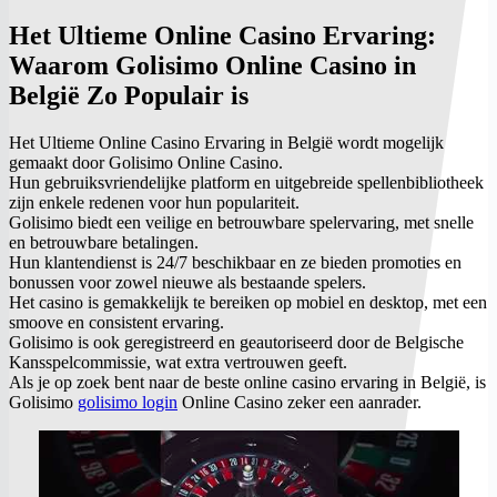
Het Ultieme Online Casino Ervaring:
Waarom Golisimo Online Casino in
België Zo Populair is
Het Ultieme Online Casino Ervaring in België wordt mogelijk
gemaakt door Golisimo Online Casino.
Hun gebruiksvriendelijke platform en uitgebreide spellenbibliotheek
zijn enkele redenen voor hun populariteit.
Golisimo biedt een veilige en betrouwbare spelervaring, met snelle
en betrouwbare betalingen.
Hun klantendienst is 24/7 beschikbaar en ze bieden promoties en
bonussen voor zowel nieuwe als bestaande spelers.
Het casino is gemakkelijk te bereiken op mobiel en desktop, met een
smoove en consistent ervaring.
Golisimo is ook geregistreerd en geautoriseerd door de Belgische
Kansspelcommissie, wat extra vertrouwen geeft.
Als je op zoek bent naar de beste online casino ervaring in België, is
Golisimo
golisimo login
Online Casino zeker een aanrader.