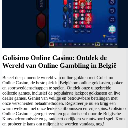
Golisimo Online Casino: Ontdek de
Wereld van Online Gambling in België
Beleef de spannende wereld van online gokken met Golisimo
Online Casino, de beste plek in België om online gokkasten, poker
en sportweddenschappen te spelen. Ontdek onze uitgebreide
collectie games, inclusief de populairste jackpot gokkasten en live
dealer games. Geniet van veilige en betrouwbare betalingen met
onze verscheiden betaalmethoden. Registreer je nu en krijg een
warm welkom met onze leuke startbonussen en vrije spins. Golisimo
Online Casino is geregistreerd en geautoriseerd door de Belgische
Kansspelcommissie en garandeert eerlijk en verantwoord spel. Kom
en probeer je kans om miljonair te worden vandaag nog!