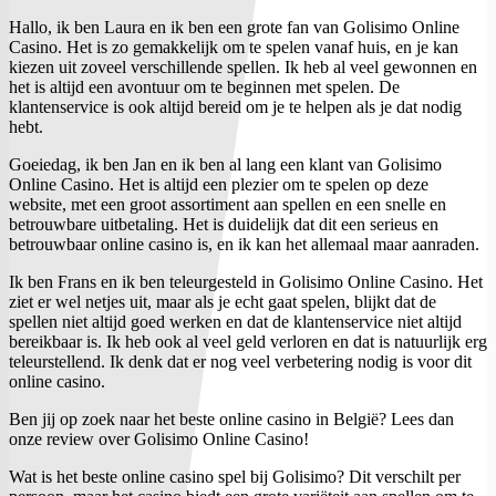
Hallo, ik ben Laura en ik ben een grote fan van Golisimo Online
Casino. Het is zo gemakkelijk om te spelen vanaf huis, en je kan
kiezen uit zoveel verschillende spellen. Ik heb al veel gewonnen en
het is altijd een avontuur om te beginnen met spelen. De
klantenservice is ook altijd bereid om je te helpen als je dat nodig
hebt.
Goeiedag, ik ben Jan en ik ben al lang een klant van Golisimo
Online Casino. Het is altijd een plezier om te spelen op deze
website, met een groot assortiment aan spellen en een snelle en
betrouwbare uitbetaling. Het is duidelijk dat dit een serieus en
betrouwbaar online casino is, en ik kan het allemaal maar aanraden.
Ik ben Frans en ik ben teleurgesteld in Golisimo Online Casino. Het
ziet er wel netjes uit, maar als je echt gaat spelen, blijkt dat de
spellen niet altijd goed werken en dat de klantenservice niet altijd
bereikbaar is. Ik heb ook al veel geld verloren en dat is natuurlijk erg
teleurstellend. Ik denk dat er nog veel verbetering nodig is voor dit
online casino.
Ben jij op zoek naar het beste online casino in België? Lees dan
onze review over Golisimo Online Casino!
Wat is het beste online casino spel bij Golisimo? Dit verschilt per