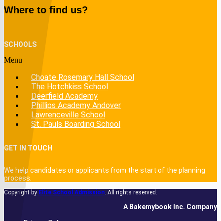
Where to find us?
SCHOOLS
Menu
Choate Rosemary Hall School
The Hotchkiss School
Deerfield Academy
Phillips Academy Andover
Lawrenceville School
St. Pauls Boarding School
GET IN TOUCH
We help candidates or applicants from the start of the planning
process.
Copyright by
Elite School Admission
. All rights reserved.
A Bakemybook Inc. Company