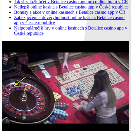
Jak si založit účet v Betalice casino app pro online hraní v ČR
Nejlepší online kasina s Betalice casino app v České republice
Bonusy a akce v online kasinech s Betalice casino app v ČR
Zabezpečení a důvěryhodnost online kasin s Betalice casino
app v České republice
Nejpopulárnější hry v online kasinech s Betalice casino app v
České republice