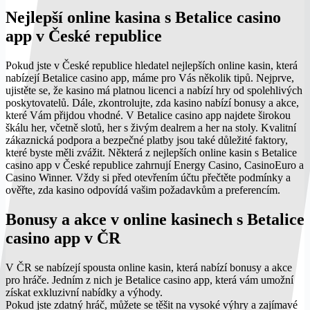
Nejlepší online kasina s Betalice casino
app v České republice
Pokud jste v České republice hledatel nejlepších online kasin, která
nabízejí Betalice casino app, máme pro Vás několik tipů. Nejprve,
ujistěte se, že kasino má platnou licenci a nabízí hry od spolehlivých
poskytovatelů. Dále, zkontrolujte, zda kasino nabízí bonusy a akce,
které Vám přijdou vhodné. V Betalice casino app najdete širokou
škálu her, včetně slotů, her s živým dealrem a her na stoly. Kvalitní
zákaznická podpora a bezpečné platby jsou také důležité faktory,
které byste měli zvážit. Některá z nejlepších online kasin s Betalice
casino app v České republice zahrnují Energy Casino, CasinoEuro a
Casino Winner. Vždy si před otevřením účtu přečtěte podmínky a
ověřte, zda kasino odpovídá vašim požadavkům a preferencím.
Bonusy a akce v online kasinech s Betalice
casino app v ČR
V ČR se nabízejí spousta online kasin, která nabízí bonusy a akce
pro hráče. Jedním z nich je Betalice casino app, která vám umožní
získat exkluzivní nabídky a výhody.
Pokud jste zdatný hráč, můžete se těšit na vysoké výhry a zajímavé