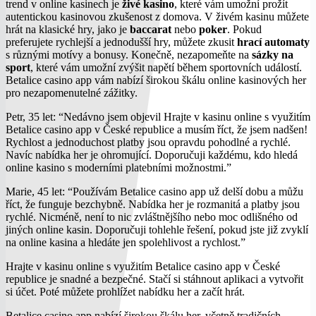
trend v online kasinech je
živé kasino
, které vám umožní prožít
autentickou kasinovou zkušenost z domova. V živém kasinu můžete
hrát na klasické hry, jako je
baccarat
nebo
poker
. Pokud
preferujete rychlejší a jednodušší hry, můžete zkusit
hrací automaty
s různými motívy a bonusy. Konečně, nezapomeňte na
sázky na
sport
, které vám umožní zvýšit napětí během sportovních událostí.
Betalice casino app vám nabízí širokou škálu online kasinových her
pro nezapomenutelné zážitky.
Petr, 35 let: “Nedávno jsem objevil Hrajte v kasinu online s využitím
Betalice casino app v České republice a musím říct, že jsem nadšen!
Rychlost a jednoduchost platby jsou opravdu pohodlné a rychlé.
Navíc nabídka her je ohromující. Doporučuji každému, kdo hledá
online kasino s moderními platebními možnostmi.”
Marie, 45 let: “Používám Betalice casino app už delší dobu a můžu
říct, že funguje bezchybně. Nabídka her je rozmanitá a platby jsou
rychlé. Nicméně, není to nic zvláštnějšího nebo moc odlišného od
jiných online kasin. Doporučuji tohlehle řešení, pokud jste již zvyklí
na online kasina a hledáte jen spolehlivost a rychlost.”
Hrajte v kasinu online s využitím Betalice casino app v České
republice je snadné a bezpečné. Stačí si stáhnout aplikaci a vytvořit
si účet. Poté můžete prohlížet nabídku her a začít hrát.
Betalice casino app nabízí širokou škálu her, včetně tradičních