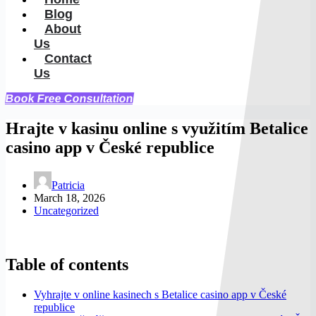
Blog
About
Us
Contact
Us
Book Free Consultation
Hrajte v kasinu online s využitím Betalice
casino app v České republice
Patricia
March 18, 2026
Uncategorized
Table of contents
Vyhrajte v online kasinech s Betalice casino app v České
republice