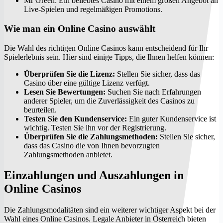
Mr Green: Ein beliebtes Casino mit einem großen Angebot an
Live-Spielen und regelmäßigen Promotions.
Wie man ein Online Casino auswählt
Die Wahl des richtigen Online Casinos kann entscheidend für Ihr
Spielerlebnis sein. Hier sind einige Tipps, die Ihnen helfen können:
Überprüfen Sie die Lizenz:
Stellen Sie sicher, dass das
Casino über eine gültige Lizenz verfügt.
Lesen Sie Bewertungen:
Suchen Sie nach Erfahrungen
anderer Spieler, um die Zuverlässigkeit des Casinos zu
beurteilen.
Testen Sie den Kundenservice:
Ein guter Kundenservice ist
wichtig. Testen Sie ihn vor der Registrierung.
Überprüfen Sie die Zahlungsmethoden:
Stellen Sie sicher,
dass das Casino die von Ihnen bevorzugten
Zahlungsmethoden anbietet.
Einzahlungen und Auszahlungen in
Online Casinos
Die Zahlungsmodalitäten sind ein weiterer wichtiger Aspekt bei der
Wahl eines Online Casinos. Legale Anbieter in Österreich bieten