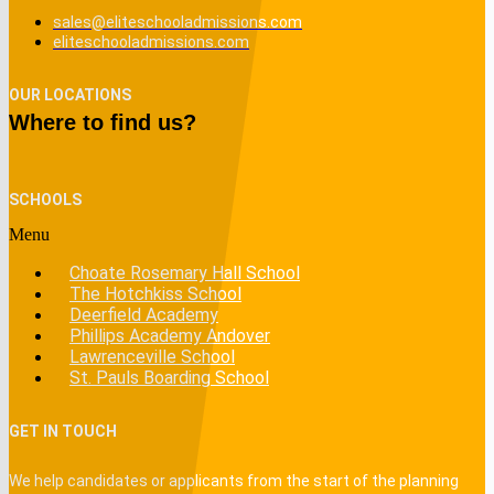
sales@eliteschooladmissions.com
eliteschooladmissions.com
OUR LOCATIONS
Where to find us?
SCHOOLS
Menu
Choate Rosemary Hall School
The Hotchkiss School
Deerfield Academy
Phillips Academy Andover
Lawrenceville School
St. Pauls Boarding School
GET IN TOUCH
We help candidates or applicants from the start of the planning