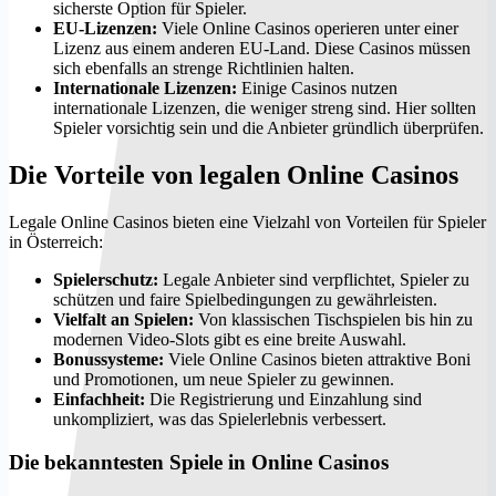
sicherste Option für Spieler.
EU-Lizenzen:
Viele Online Casinos operieren unter einer
Lizenz aus einem anderen EU-Land. Diese Casinos müssen
sich ebenfalls an strenge Richtlinien halten.
Internationale Lizenzen:
Einige Casinos nutzen
internationale Lizenzen, die weniger streng sind. Hier sollten
Spieler vorsichtig sein und die Anbieter gründlich überprüfen.
Die Vorteile von legalen Online Casinos
Legale Online Casinos bieten eine Vielzahl von Vorteilen für Spieler
in Österreich:
Spielerschutz:
Legale Anbieter sind verpflichtet, Spieler zu
schützen und faire Spielbedingungen zu gewährleisten.
Vielfalt an Spielen:
Von klassischen Tischspielen bis hin zu
modernen Video-Slots gibt es eine breite Auswahl.
Bonussysteme:
Viele Online Casinos bieten attraktive Boni
und Promotionen, um neue Spieler zu gewinnen.
Einfachheit:
Die Registrierung und Einzahlung sind
unkompliziert, was das Spielerlebnis verbessert.
Die bekanntesten Spiele in Online Casinos