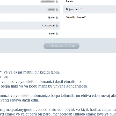
” və ya oxşar mətnli bir keçidi tapın.
nacaq.
vanınızı və ya telefon nömrənizi daxil etməlisiniz.
 bərpa linki və ya kodu məhz bu ünvana göndəriləcək.
ınıza və ya telefon nömrənizə bərpa təlimatlarını ehtiva edən mesaj ala
afiq sahəyə daxil edin.
almaq məqsədəuyğundur: ən azı 8 simvol, böyük və kiçik hərflər, rəqəmlər
qeyd etmək və ya etibarlı bir parol menecerdən istifadə etmək tövsiyə olu