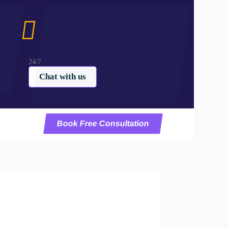
24/7
Chat with us
Book Free Consultation