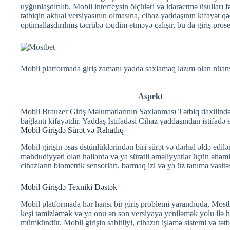
uyğunlaşdırılıb. Mobil interfeysin ölçüləri və idarəetmə üsulları 
tətbiqin aktual versiyasının olmasına, cihaz yaddaşının kifayət 
optimallaşdırılmış təcrübə təqdim etməyə çalışır, bu da giriş pro
Mobil platformada giriş zamanı yadda saxlamaq lazım olan nüans
Aspekt
Mobil Brauzer Giriş Məlumatlarının Saxlanması Tətbiq daxilində tə
bağlantı kifayətdir. Yaddaş İstifadəsi Cihaz yaddaşından istifadə
Mobil Girişdə Sürət və Rahatlıq
Mobil girişin əsas üstünlüklərindən biri sürət və dərhal əldə edilə
məhdudiyyəti olan hallarda və ya sürətli əməliyyatlar üçün əhəmiyy
cihazların biometrik sensorları, barmaq izi və ya üz tanıma vasitəs
Mobil Girişdə Texniki Dəstək
Mobil platformada hər hansı bir giriş problemi yarandıqda, Mostbe
keşi təmizləmək və ya onu ən son versiyaya yeniləmək yolu ilə hə
mümkündür. Mobil girişin sabitliyi, cihazın işləmə sistemi və tətb