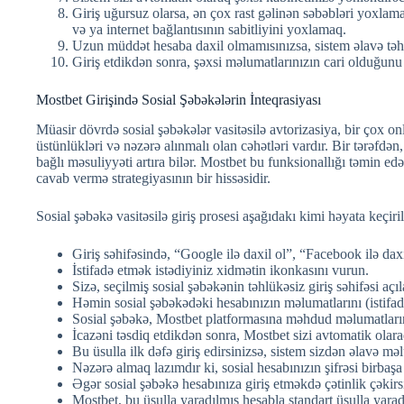
Giriş uğursuz olarsa, ən çox rast gəlinən səbəbləri yox
və ya internet bağlantısının sabitliyini yoxlamaq.
Uzun müddət hesaba daxil olmamısınızsa, sistem əlavə təhlük
Giriş etdikdən sonra, şəxsi məlumatlarınızın cari olduğunu
Mostbet Girişində Sosial Şəbəkələrin İnteqrasiyası
Müasir dövrdə sosial şəbəkələr vasitəsilə avtorizasiya, bir çox 
üstünlükləri və nəzərə alınmalı olan cəhətləri vardır. Bir tərəfdən,
bağlı məsuliyyəti artıra bilər. Mostbet bu funksionallığı təmin edə
cavab vermə strategiyasının bir hissəsidir.
Sosial şəbəkə vasitəsilə giriş prosesi aşağıdakı kimi həyata keçiril
Giriş səhifəsində, “Google ilə daxil ol”, “Facebook ilə dax
İstifadə etmək istədiyiniz xidmətin ikonkasını vurun.
Sizə, seçilmiş sosial şəbəkənin təhlükəsiz giriş səhifəsi açı
Həmin sosial şəbəkədəki hesabınızın məlumatlarını (istifadə
Sosial şəbəkə, Mostbet platformasına məhdud məlumatların 
İcazəni təsdiq etdikdən sonra, Mostbet sizi avtomatik olar
Bu üsulla ilk dəfə giriş edirsinizsə, sistem sizdən əlavə mə
Nəzərə almaq lazımdır ki, sosial hesabınızın şifrəsi birbaş
Əgər sosial şəbəkə hesabınıza giriş etməkdə çətinlik çək
Mostbet, bu üsulla yaradılmış hesabla standart üsulla yara