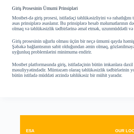
Giriş Prosesinin Ümumi Prinsipləri
Mostbet-də giriş prosesi, istifadəçi təhlükəsizliyini və rahatlığ
əsas prinsiplərə əsaslanır. Bu prinsiplərə hesab məlumatlarının də
olmaq və təhlükəsizlik tədbirlərinə əməl etmək, uzunmüddətli və pr
Giriş prosesinin uğurlu olması üçün bir neçə ümumi qayda həmişə nə
Şəbəkə bağlantısının sabit olduğundan əmin olmaq, gözlənilməyən b
uyğunluq problemlərini minimuma endirir.
Mostbet platformasında giriş, istifadəçinin bütün imkanlara daxil
məsuliyyətindədir. Müntəzəm olaraq təhlükəsizlik tədbirlərinin 
bütün istifadə müddəti ərzində təhlükəsiz bir mühit yaradır.
ESA
OUR LOC