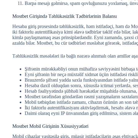
Bərpa mesajı gəlmirsə, spam qovluğunuzu yoxlamaq, ünva
Mostbet Girişində Təhlükəsizlik Tədbirlərinin Balansı
Hesaba giriş prosesində təhlükəsizlik, həm istifadəçi, həm də Mos
iki faktorlu autentifikasiya kimi əlavə tədbirlər təklif edə bilər,
kimlə paylaşmamaq əsas prinsiplərdəndir. Eyni zamanda, şəxsi cih
azalda bilər. Mostbet, bu cür tədbirləri məsləhət görərək, istifad
Təhlükəsizlik məsələləri ilə bağlı nəzərə alınmalı olan amillər aşa
Şifrənin mürəkkəbliyi onun mühafizə səviyyəsini birbaşa tə
Eyni şifrənin bir neçə müxtəlif xidmət üçün istifadəsi riskli
Brauzerdə şifrəni yadda saxla funksiyasından istifadə yal
Hesaba daxil olduqdan sonra, xüsusilə ictimai yerlərdə, se
Hesab fəaliyyətində şübhəli hərəkətlər müşahidə olunarsa, 
Mostbet tərəfindən göndərilən rəsmi yazışmaların saxtaları
Mobil tətbiqdən istifadə zamanı, cihazın özünün ən son tə
İki faktorlu autentifikasiyanı aktivləşdirmək, hesabı əlavə 
Daimi olaraq eyni IP ünvanından giriş edilmirsə, sistem əlav
Mostbet Mobil Girişinin Xüsusiyyətləri
Mobil cihazlar vasitəsilə giriş, müasir istifadəçilərin əsas ehtiy