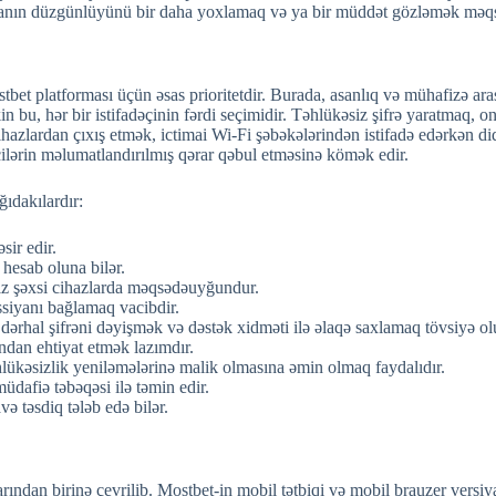
nın düzgünlüyünü bir daha yoxlamaq və ya bir müddət gözləmək məqs
tbet platforması üçün əsas prioritetdir. Burada, asanlıq və mühafizə ar
 lakin bu, hər bir istifadəçinin fərdi seçimidir. Təhlükəsiz şifrə yaratma
azlardan çıxış etmək, ictimai Wi-Fi şəbəkələrindən istifadə edərkən diqq
əçilərin məlumatlandırılmış qərar qəbul etməsinə kömək edir.
ğıdakılardır:
sir edir.
 hesab oluna bilər.
nız şəxsi cihazlarda məqsədəuyğundur.
ssiyanı bağlamaq vacibdir.
dərhal şifrəni dəyişmək və dəstək xidməti ilə əlaqə saxlamaq tövsiyə ol
ndan ehtiyat etmək lazımdır.
hlükəsizlik yeniləmələrinə malik olmasına əmin olmaq faydalıdır.
müdafiə təbəqəsi ilə təmin edir.
ə təsdiq tələb edə bilər.
aclarından birinə çevrilib. Mostbet-in mobil tətbiqi və mobil brauzer ver