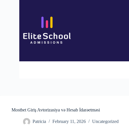
Mostbet Giriş Avtorizasiya və Hesab İdarəetməsi
Patricia
February 11, 2026
Uncategorized