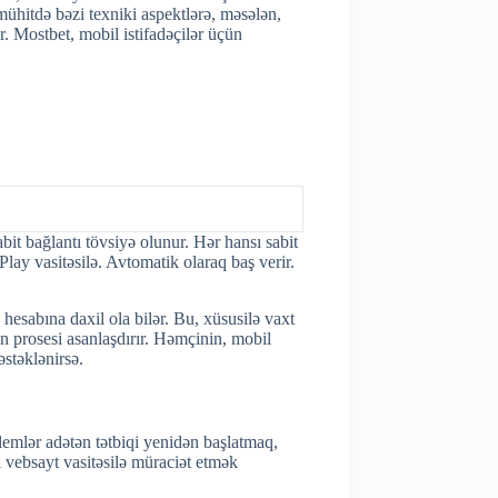
 mühitdə bəzi texniki aspektlərə, məsələn,
. Mostbet, mobil istifadəçilər üçün
it bağlantı tövsiyə olunur. Hər hansı sabit
lay vasitəsilə. Avtomatik olaraq baş verir.
 hesabına daxil ola bilər. Bu, xüsusilə vaxt
ün prosesi asanlaşdırır. Həmçinin, mobil
əstəklənirsə.
blemlər adətən tətbiqi yenidən başlatmaq,
 vebsayt vasitəsilə müraciət etmək