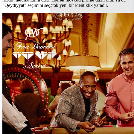
“Qeydiyyat” seçimini seçərək yeni bir identiklik yaradır.