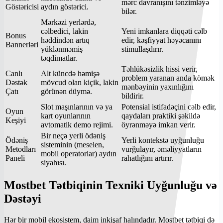
mərc davranışını tənzimləyə
Göstəricisi
aydın göstərici.
bilər.
Mərkəzi yerlərdə,
cəlbedici, lakin
Yeni imkanlara diqqəti cəlb
Bonus
həddindən artıq
edir, kəşfiyyat həyəcanını
Bannerləri
yüklənməmiş
stimullaşdırır.
təqdimatlar.
Təhlükəsizlik hissi verir,
Canlı
Alt küncdə həmişə
problem yaranan anda kömək
Dəstək
mövcud olan kiçik, lakin
mənbəyinin yaxınlığını
Çatı
görünən düymə.
bildirir.
Slot maşınlarının və ya
Potensial istifadəçini cəlb edir,
Oyun
kart oyunlarının
qaydaları praktiki şəkildə
Keşiyi
avtomatik demo rejimi.
öyrənməyə imkan verir.
Bir neçə yerli ödəniş
Ödəniş
Yerli kontekstə uyğunluğu
sisteminin (meselen,
Metodları
vurğulayır, əməliyyatların
mobil operatorlar) aydın
Paneli
rahatlığını artırır.
siyahısı.
Mostbet Tətbiqinin Texniki Uyğunluğu və
Dəstəyi
Hər bir mobil ekosistem, daim inkişaf halındadır. Mostbet tətbiqi də