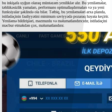
bu inkişafa uyğun olaraq müntəzəm yeniliklər alır. Bu yeniləmələr,
təhlükəsizlik yamaları, performans optimallaşdırmaları və ya yeni
funksiyalar şəklində ola bilər. Tətbiq, bu yeniləmələri arxa planda,
istifadəçinin fəaliyyətini minimum səviyyədə pozaraq həyata keçirir.
Yeniləmə bildirişləri, məzmunlu və məlumatlandırıcıdır, istifadəçini
məcbur etməkdən çox, məlumatlandırır.