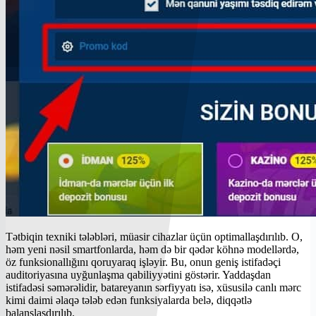
Tətbiqin texniki tələbləri, müasir cihazlar üçün optimallaşdırılıb. O,
həm yeni nəsil smartfonlarda, həm də bir qədər köhnə modellərdə,
öz funksionallığını qoruyaraq işləyir. Bu, onun geniş istifadəçi
auditoriyasına uyğunlaşma qabiliyyətini göstərir. Yaddaşdan
istifadəsi səmərəlidir, batareyanın sərfiyyatı isə, xüsusilə canlı mərc
kimi daimi əlaqə tələb edən funksiyalarda belə, diqqətlə
balanslaşdırılıb.