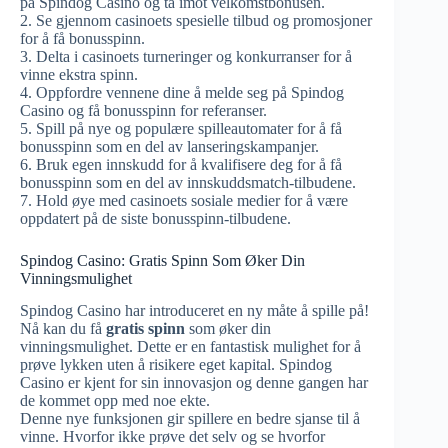
på Spindog Casino og ta imot velkomstbonusen.
2. Se gjennom casinoets spesielle tilbud og promosjoner
for å få bonusspinn.
3. Delta i casinoets turneringer og konkurranser for å
vinne ekstra spinn.
4. Oppfordre vennene dine å melde seg på Spindog
Casino og få bonusspinn for referanser.
5. Spill på nye og populære spilleautomater for å få
bonusspinn som en del av lanseringskampanjer.
6. Bruk egen innskudd for å kvalifisere deg for å få
bonusspinn som en del av innskuddsmatch-tilbudene.
7. Hold øye med casinoets sosiale medier for å være
oppdatert på de siste bonusspinn-tilbudene.
Spindog Casino: Gratis Spinn Som Øker Din
Vinningsmulighet
Spindog Casino har introduceret en ny måte å spille på!
Nå kan du få
gratis spinn
som øker din
vinningsmulighet. Dette er en fantastisk mulighet for å
prøve lykken uten å risikere eget kapital. Spindog
Casino er kjent for sin innovasjon og denne gangen har
de kommet opp med noe ekte.
Denne nye funksjonen gir spillere en bedre sjanse til å
vinne. Hvorfor ikke prøve det selv og se hvorfor