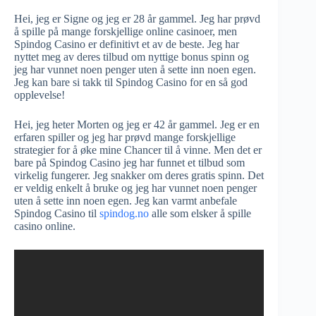
Hei, jeg er Signe og jeg er 28 år gammel. Jeg har prøvd
å spille på mange forskjellige online casinoer, men
Spindog Casino er definitivt et av de beste. Jeg har
nyttet meg av deres tilbud om nyttige bonus spinn og
jeg har vunnet noen penger uten å sette inn noen egen.
Jeg kan bare si takk til Spindog Casino for en så god
opplevelse!
Hei, jeg heter Morten og jeg er 42 år gammel. Jeg er en
erfaren spiller og jeg har prøvd mange forskjellige
strategier for å øke mine Chancer til å vinne. Men det er
bare på Spindog Casino jeg har funnet et tilbud som
virkelig fungerer. Jeg snakker om deres gratis spinn. Det
er veldig enkelt å bruke og jeg har vunnet noen penger
uten å sette inn noen egen. Jeg kan varmt anbefale
Spindog Casino til
spindog.no
alle som elsker å spille
casino online.