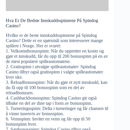
Hva Er De Bedste Innskuddsspinnene På Spindog
Casino?
Hvilke er de beste innskuddsspinnene på Spindog
Casino? Dette er en spørsmål som interesserer mange
spillere i Norge. Her er svaret:
1. Velkomstbonusspinn: Når du oppretter en konto og
gjør et innskudd, får du opp til 200 bonusspinn på en av
de mest populære spilleautomatene.
2. Gratisspinn i utvalgte spilleautomater: Spindog
Casino tilbyr også gratisspinn i valgte spilleautomater
hver uke.
3. Reloadbonusspinn: Når du gjør et nytt innskudd, kan
du få opp til 100 bonusspinn som en del av
reloadbonusen.
4. Cashbackbonusspinn: Spindog Casino gir også
tilbake en del av dine tap i form av bonusspinn.
5. Turneringsspinn: Delta i turneringer og får chansen til
å vinne tusenvis av bonusspinn.
6. Vennspinn: Inviter en venn og får opp til 50
bonusspinn hver.
7. Særbonusspinn: Spindog Casino tilbyr også