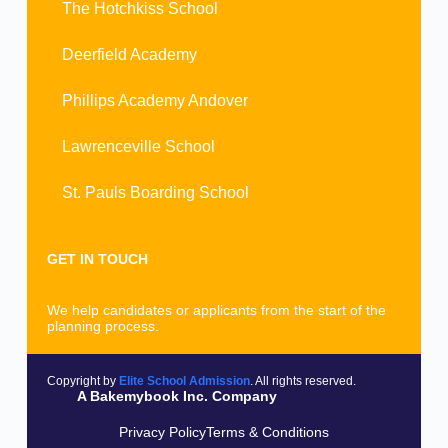
The Hotchkiss School
Deerfield Academy
Phillips Academy Andover
Lawrenceville School
St. Pauls Boarding School
GET IN TOUCH
We help candidates or applicants from the start of the
planning process.
Copyright by
Elite School Admission
. All rights reserved.
A Bakemybook Inc. Company
Privacy Policy
Terms & Conditions