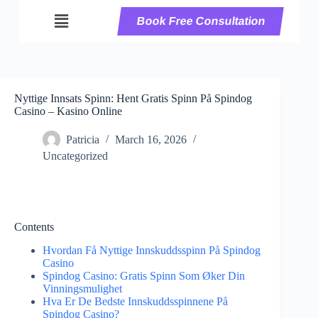
Book Free Consultation
Nyttige Innsats Spinn: Hent Gratis Spinn På Spindog
Casino – Kasino Online
Patricia
March 16, 2026
Uncategorized
Contents
Hvordan Få Nyttige Innskuddsspinn På Spindog
Casino
Spindog Casino: Gratis Spinn Som Øker Din
Vinningsmulighet
Hva Er De Bedste Innskuddsspinnene På
Spindog Casino?