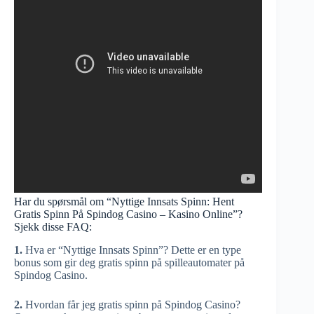
Har du spørsmål om “Nyttige Innsats Spinn: Hent
Gratis Spinn På Spindog Casino – Kasino Online”?
Sjekk disse FAQ:
1.
Hva er “Nyttige Innsats Spinn”? Dette er en type
bonus som gir deg gratis spinn på spilleautomater på
Spindog Casino.
2.
Hvordan får jeg gratis spinn på Spindog Casino?