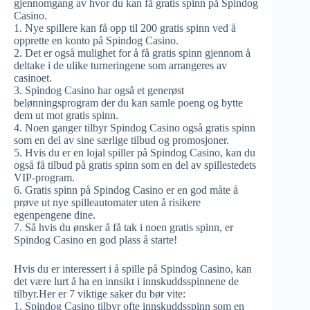
gjennomgang av hvor du kan få gratis spinn på Spindog
Casino.
1. Nye spillere kan få opp til 200 gratis spinn ved å
opprette en konto på Spindog Casino.
2. Det er også mulighet for å få gratis spinn gjennom å
deltake i de ulike turneringene som arrangeres av
casinoet.
3. Spindog Casino har også et generøst
belønningsprogram der du kan samle poeng og bytte
dem ut mot gratis spinn.
4. Noen ganger tilbyr Spindog Casino også gratis spinn
som en del av sine særlige tilbud og promosjoner.
5. Hvis du er en lojal spiller på Spindog Casino, kan du
også få tilbud på gratis spinn som en del av spillestedets
VIP-program.
6. Gratis spinn på Spindog Casino er en god måte å
prøve ut nye spilleautomater uten å risikere
egenpengene dine.
7. Så hvis du ønsker å få tak i noen gratis spinn, er
Spindog Casino en god plass å starte!
Hvis du er interessert i å spille på Spindog Casino, kan
det være lurt å ha en innsikt i innskuddsspinnene de
tilbyr.Her er 7 viktige saker du bør vite:
1. Spindog Casino tilbyr ofte innskuddsspinn som en