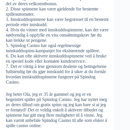
del av deres velkomstbonus.
2. Disse spinnene kan være gjeldende for bestemte
spilleautomater.
3. Innskuddsspinnene kan være begrænset til en bestemt
periode etter innskudd.
4. Hvis du vinner med innskuddsspinnene, kan det være
nødvendig å oppfylle en viss omsättningskrav før du
kan trekke ut pengene.
5. Spindog Casino har også regelmessige
innskuddsspinn-kampanjer for eksisterende spillere.
6. Du kan ofte aktivere innskuddsspinnene ved å bruke
en spesiel kode eller kontakte kundeservice.
7. Det er viktig å lese gjennom dealene og betingelsene
fullstendig før du gjør innskudd for å sikre at du forstår
hvordan innskuddsspinnene fungerer på Spindog
Casino.
Jeg heter Ola, jeg er 35 år gammel og jeg er en
begeistret spiller på Spindog Casino. Jeg har nyttet meg
av deres tilbud om gratis spinn og jeg kan bare si at jeg
er fornøyd! Det er veldig enkelt å aktivere tilbudet og
spinnene har gitt meg flere muligheter til å vinne. Jeg
kan varmt anbefale Spindog Casino til alle som elsker å
spille casino online.