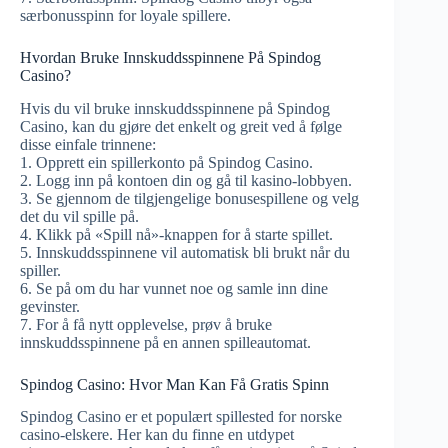
særbonusspinn for loyale spillere.
Hvordan Bruke Innskuddsspinnene På Spindog
Casino?
Hvis du vil bruke innskuddsspinnene på Spindog
Casino, kan du gjøre det enkelt og greit ved å følge
disse einfale trinnene:
1. Opprett ein spillerkonto på Spindog Casino.
2. Logg inn på kontoen din og gå til kasino-lobbyen.
3. Se gjennom de tilgjengelige bonusespillene og velg
det du vil spille på.
4. Klikk på «Spill nå»-knappen for å starte spillet.
5. Innskuddsspinnene vil automatisk bli brukt når du
spiller.
6. Se på om du har vunnet noe og samle inn dine
gevinster.
7. For å få nytt opplevelse, prøv å bruke
innskuddsspinnene på en annen spilleautomat.
Spindog Casino: Hvor Man Kan Få Gratis Spinn
Spindog Casino er et populært spillested for norske
casino-elskere. Her kan du finne en utdypet