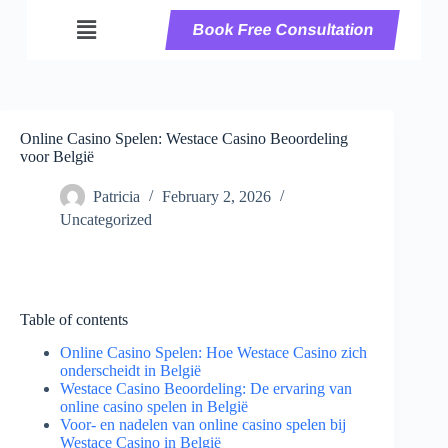
Book Free Consultation
Online Casino Spelen: Westace Casino Beoordeling
voor België
Patricia
February 2, 2026
Uncategorized
Table of contents
Online Casino Spelen: Hoe Westace Casino zich
onderscheidt in België
Westace Casino Beoordeling: De ervaring van
online casino spelen in België
Voor- en nadelen van online casino spelen bij
Westace Casino in België