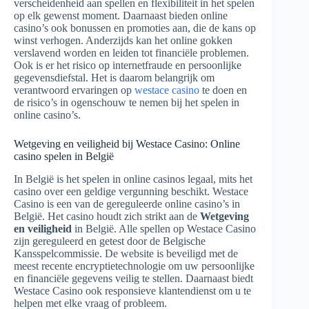
verscheidenheid aan spellen en flexibiliteit in het spelen
op elk gewenst moment. Daarnaast bieden online
casino’s ook bonussen en promoties aan, die de kans op
winst verhogen. Anderzijds kan het online gokken
verslavend worden en leiden tot financiële problemen.
Ook is er het risico op internetfraude en persoonlijke
gegevensdiefstal. Het is daarom belangrijk om
verantwoord ervaringen op
westace casino
te doen en
de risico’s in ogenschouw te nemen bij het spelen in
online casino’s.
Wetgeving en veiligheid bij Westace Casino: Online
casino spelen in België
In België is het spelen in online casinos legaal, mits het
casino over een geldige vergunning beschikt. Westace
Casino is een van de gereguleerde online casino’s in
België. Het casino houdt zich strikt aan de
Wetgeving
en veiligheid
in België. Alle spellen op Westace Casino
zijn gereguleerd en getest door de Belgische
Kansspelcommissie. De website is beveiligd met de
meest recente encryptietechnologie om uw persoonlijke
en financiële gegevens veilig te stellen. Daarnaast biedt
Westace Casino ook responsieve klantendienst om u te
helpen met elke vraag of probleem.