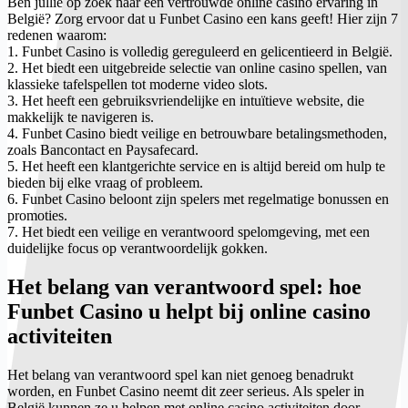
Ben jullie op zoek naar een vertrouwde online casino ervaring in
België? Zorg ervoor dat u Funbet Casino een kans geeft! Hier zijn 7
redenen waarom:
1. Funbet Casino is volledig gereguleerd en gelicentieerd in België.
2. Het biedt een uitgebreide selectie van online casino spellen, van
klassieke tafelspellen tot moderne video slots.
3. Het heeft een gebruiksvriendelijke en intuïtieve website, die
makkelijk te navigeren is.
4. Funbet Casino biedt veilige en betrouwbare betalingsmethoden,
zoals Bancontact en Paysafecard.
5. Het heeft een klantgerichte service en is altijd bereid om hulp te
bieden bij elke vraag of probleem.
6. Funbet Casino beloont zijn spelers met regelmatige bonussen en
promoties.
7. Het biedt een veilige en verantwoord spelomgeving, met een
duidelijke focus op verantwoordelijk gokken.
Het belang van verantwoord spel: hoe
Funbet Casino u helpt bij online casino
activiteiten
Het belang van verantwoord spel kan niet genoeg benadrukt
worden, en Funbet Casino neemt dit zeer serieus. Als speler in
België kunnen ze u helpen met online casino activiteiten door