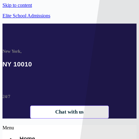
Skip to content
Elite School Admissions
New York,
NY 10010
24/7
Chat with us
Menu
Home