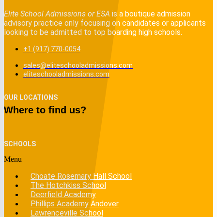
Elite School Admissions or ESA
is a boutique admission
advisory practice only focusing on candidates or applicants
looking to be admitted to top boarding high schools.
+1 (917) 770-0054
sales@eliteschooladmissions.com
eliteschooladmissions.com
OUR LOCATIONS
Where to find us?
SCHOOLS
Menu
Choate Rosemary Hall School
The Hotchkiss School
Deerfield Academy
Phillips Academy Andover
Lawrenceville School