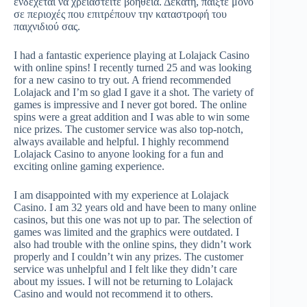
ενδέχεται να χρειαστείτε βοήθεια. Δεκάτη, παίξτε μόνο
σε περιοχές που επιτρέπουν την καταστροφή του
παιχνιδιού σας.
I had a fantastic experience playing at Lolajack Casino
with online spins! I recently turned 25 and was looking
for a new casino to try out. A friend recommended
Lolajack and I’m so glad I gave it a shot. The variety of
games is impressive and I never got bored. The online
spins were a great addition and I was able to win some
nice prizes. The customer service was also top-notch,
always available and helpful. I highly recommend
Lolajack Casino to anyone looking for a fun and
exciting online gaming experience.
I am disappointed with my experience at Lolajack
Casino. I am 32 years old and have been to many online
casinos, but this one was not up to par. The selection of
games was limited and the graphics were outdated. I
also had trouble with the online spins, they didn’t work
properly and I couldn’t win any prizes. The customer
service was unhelpful and I felt like they didn’t care
about my issues. I will not be returning to Lolajack
Casino and would not recommend it to others.