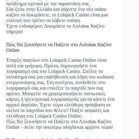
πρόβλημα σχετικά με την παραστάση σας.
Εάν ζείτε στην Ελλάδα και ψάχνετε ένα νέο online
καζίνο να δοκιμάσετε, το Lolajack Casino είναι μια
επιλογή που πρέπει να λάβετε υπόψη.
Έχετε ενδιαφέρον; Δοκιμάστε το Λολαϊακ Καζίνο
σήμερα!
Πώς Να Ξεκινήσετε να Παίζετε στο Λολαϊακ Καζίνο
Online
Έναρξη παιγνίων στο Lolajack Casino Online είναι
απλή και γρήγορη. Πρώτα, δημιουργήστε ένα
λογαριασμό σας στο Lolajack Casino. Στείλτε τα
συναίτημα σας για επαλήθευση και λήψη του κωδικού
ενεργοποίησης σας. Στη συνέχεια, συνδεθείτε στο
λογαριασμό σας και επιλέξτε το παιχνίδι που σας
αρέσει. Μπορείτε να χρησιμοποιήσετε πιστωτικές
κάρτες ή ηλεκτρονικά λογαριασμούς για να κάνετε ένα
αρχικό depósito. Έχετε τώρα ελεύθερη πρόσβαση σε
εκείνα τα παιχνίδια που θέλετε! Παίξτε ασφαλές και
ελεύθερα στο Lolajack Casino Online.
Πώς Να Ξεκινήσετε να Παίζετε στο Λολαϊακ Καζίνο
Online – δείτε την ανωτέρω οδηγία και αρχίστε τώρα!