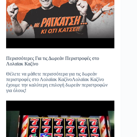
Περισσότερες Για τις Δωρεάν Περιστροφές στο
Λολαϊακ Καζίνο
Θέλετε να μάθετε περισσότερα για τις δωρεάν
περιστροφές στο Λολαϊακ ΚαζίνοΛολαϊακ Καζίνο
έχουμε την καλύτερη επιλογή δωρεάν περιστροφών
για όλους!