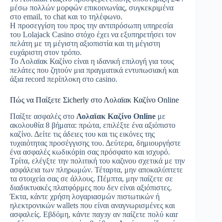
μέσω πολλών μορφών επικοινωνίας, συγκεκριμένα
στο email, το chat και το τηλέφωνο.
Η προσεγγίση του προς την αντιπρόσωπη υπηρεσία
του Lolajack Casino στόχο έχει να εξυπηρετήσει τον
πελάτη με τη μέγιστη αξιοπιστία και τη μέγιστη
ευχάριστη στον τρόπο.
Το Λολαϊακ Καζίνο είναι η ιδανική επιλογή για τους
πελάτες που ζητούν μια πραγματικά εντυπωσιακή και
άξια record περίπλοκη στο casino.
Πώς να Παίξετε Σicherly στο Λολαϊακ Καζίνο Online
Παίξτε ασφαλές στο
Λολαϊακ Καζίνο Online
με
ακολουθία 8 βήματα: πρώτα, επιλέξτε ένα αξιόπιστο
καζίνο. Δείτε τις άδειες του και τις εικόνες της
τυχαιότητας προσέγγισης του. Δεύτερα, δημιουργήστε
ένα ασφαλές κωδικόpin σας πρόσφατο και ισχυρό.
Τρίτα, ελέγξτε την πολιτική του καζινου σχετικά με την
ασφάλεια των πληρωμών. Τέταρτα, μην αποκαλύπτετε
τα στοιχεία σας σε άλλους. Πέμπτα, μην παίζετε σε
διαδικτυακές πλατφόρμες που δεν είναι αξιόπιστες.
Έκτα, κάντε χρήση λογαριασμών πιστωτικών ή
ηλεκτρονικών wallets που είναι αναγνωρισμένες και
ασφαλείς. Εβδόμη, κάντε παузу αν παίζετε πολύ καιr