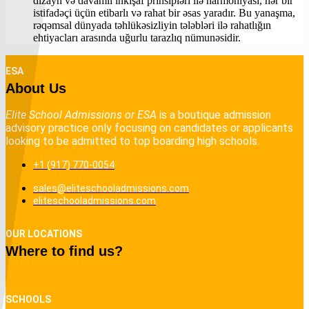
dizayn və davamlı inkişaf prinsipləri ilə harmoniyası, hər bir
istifadəçi üçün etibarlı və rahat bir əsas yaradır. Bu yanaşma,
rəqəmsal dünyada təhlükəsizliyin tələbləri ilə rahatlığın
ehtiyacları arasında uğurlu tarazlıq nümunəsidir.
ESA
About Us
Elite School Admissions or ESA
is a boutique admission
advisory practice only focusing on candidates or applicants
looking to be admitted to top boarding high schools.
+1 (917) 770-0054
sales@eliteschooladmissions.com
eliteschooladmissions.com
OUR LOCATIONS
Where to find us?
SCHOOLS