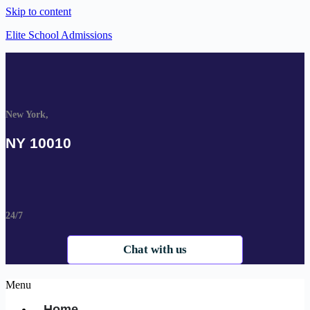
Skip to content
Elite School Admissions
New York,
NY 10010
24/7
Chat with us
Menu
Home