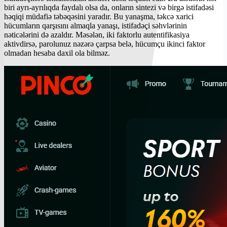
biri ayrı-ayrılıqda faydalı olsa da, onların sintezi və birgə istifadəsi
həqiqi müdafiə təbəqəsini yaradır. Bu yanaşma, təkcə xarici
hücumların qarşısını almaqla yanaşı, istifadəçi səhvlərinin
nəticələrini də azaldır. Məsələn, iki faktorlu autentifikasiya
aktivdirsə, parolunuz nəzərə çarpsa belə, hücumçu ikinci faktor
olmadan hesaba daxil ola bilməz.