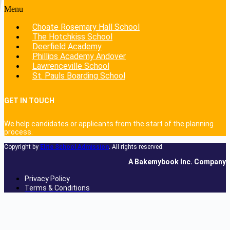
Menu
Choate Rosemary Hall School
The Hotchkiss School
Deerfield Academy
Phillips Academy Andover
Lawrenceville School
St. Pauls Boarding School
GET IN TOUCH
We help candidates or applicants from the start of the planning
process.
Copyright by
Elite School Admission
. All rights reserved.
A Bakemybook Inc. Company
Privacy Policy
Terms & Conditions