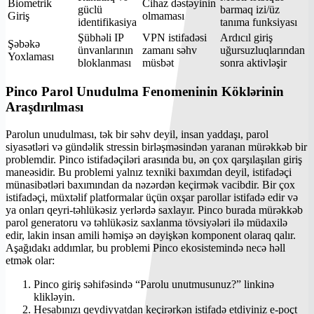
Biometrik
Cihaz dəstəyinin
güclü
barmaq izi/üz
Giriş
olmaması
identifikasiya
tanıma funksiyası
Şübhəli IP
VPN istifadəsi
Ardıcıl giriş
Şəbəkə
ünvanlarının
zamanı səhv
uğursuzluqlarından
Yoxlaması
bloklanması
müsbət
sonra aktivləşir
Pinco Parol Unudulma Fenomeninin Köklərinin
Araşdırılması
Parolun unudulması, tək bir səhv deyil, insan yaddaşı, parol
siyasətləri və gündəlik stressin birləşməsindən yaranan mürəkkəb bir
problemdir. Pinco istifadəçiləri arasında bu, ən çox qarşılaşılan giriş
maneəsidir. Bu problemi yalnız texniki baxımdan deyil, istifadəçi
münasibətləri baxımından da nəzərdən keçirmək vacibdir. Bir çox
istifadəçi, müxtəlif platformalar üçün oxşar parollar istifadə edir və
ya onları qeyri-təhlükəsiz yerlərdə saxlayır. Pinco burada mürəkkəb
parol generatoru və təhlükəsiz saxlanma tövsiyələri ilə müdaxilə
edir, lakin insan amili həmişə ən dəyişkən komponent olaraq qalır.
Aşağıdakı addımlar, bu problemi Pinco ekosistemində necə həll
etmək olar:
Pinco giriş səhifəsində “Parolu unutmusunuz?” linkinə
klikləyin.
Hesabınızı qeydiyyatdan keçirərkən istifadə etdiyiniz e-poçt