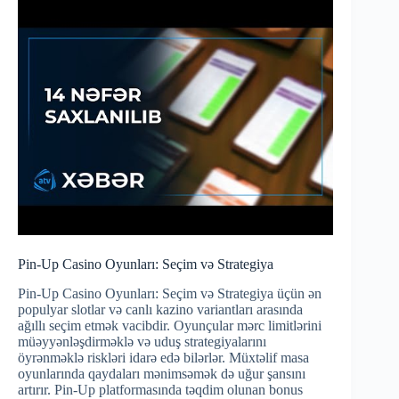
Pin-Up Casino Oyunları: Seçim və Strategiya
Pin-Up Casino Oyunları: Seçim və Strategiya üçün ən
populyar slotlar və canlı kazino variantları arasında
ağıllı seçim etmək vacibdir. Oyunçular mərc limitlərini
müəyyənləşdirməklə və uduş strategiyalarını
öyrənməklə riskləri idarə edə bilərlər. Müxtəlif masa
oyunlarında qaydaları mənimsəmək də uğur şansını
artırır. Pin-Up platformasında təqdim olunan bonus