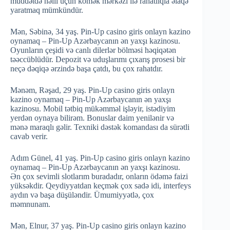
müddətdə həlli üçün kömək mərkəzi ilə rahatlıqla əlaqə
yaratmaq mümkündür.
Mən, Səbinə, 34 yaş. Pin-Up casino giris onlayn kazino
oynamaq – Pin-Up Azərbaycanın ən yaxşı kazinosu.
Oyunların çeşidi və canlı dilerlər bölməsi həqiqətən
təəccüblüdür. Depozit və uduşlarımı çıxarış prosesi bir
neçə dəqiqə ərzində başa çatdı, bu çox rahatdır.
Mənəm, Rəşad, 29 yaş. Pin-Up casino giris onlayn
kazino oynamaq – Pin-Up Azərbaycanın ən yaxşı
kazinosu. Mobil tətbiq mükəmməl işləyir, istədiyim
yerdən oynaya bilirəm. Bonuslar daim yenilənir və
mənə maraqlı gəlir. Texniki dəstək komandası da sürətli
cavab verir.
Adım Günel, 41 yaş. Pin-Up casino giris onlayn kazino
oynamaq – Pin-Up Azərbaycanın ən yaxşı kazinosu.
Ən çox sevimli slotlarım buradadır, onların ödəmə faizi
yüksəkdir. Qeydiyyatdan keçmək çox sadə idi, interfeys
aydın və başa düşüləndir. Ümumiyyətlə, çox
məmnunam.
Mən, Elnur, 37 yaş. Pin-Up casino giris onlayn kazino