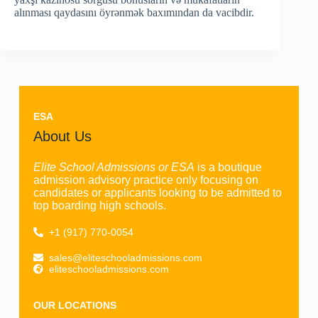
alınması qaydasını öyrənmək baxımından da vacibdir.
ESA
About Us
Elite School Admissions or ESA
is a boutique
admission advisory practice only focusing on
candidates or applicants looking to be admitted to
top boarding high schools.
+1 (917) 770-0054
sales@eliteschooladmissions.com
eliteschooladmissions.com
OUR LOCATIONS