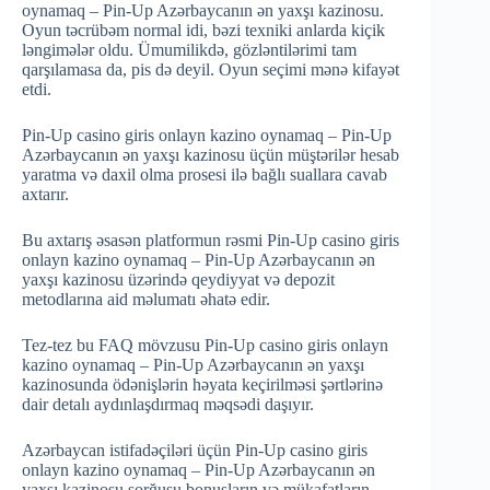
oynamaq – Pin-Up Azərbaycanın ən yaxşı kazinosu.
Oyun təcrübəm normal idi, bəzi texniki anlarda kiçik
ləngimələr oldu. Ümumilikdə, gözləntilərimi tam
qarşılamasa da, pis də deyil. Oyun seçimi mənə kifayət
etdi.
Pin-Up casino giris onlayn kazino oynamaq – Pin-Up
Azərbaycanın ən yaxşı kazinosu üçün müştərilər hesab
yaratma və daxil olma prosesi ilə bağlı suallara cavab
axtarır.
Bu axtarış əsasən platformun rəsmi Pin-Up casino giris
onlayn kazino oynamaq – Pin-Up Azərbaycanın ən
yaxşı kazinosu üzərində qeydiyyat və depozit
metodlarına aid məlumatı əhatə edir.
Tez-tez bu FAQ mövzusu Pin-Up casino giris onlayn
kazino oynamaq – Pin-Up Azərbaycanın ən yaxşı
kazinosunda ödənişlərin həyata keçirilməsi şərtlərinə
dair detalı aydınlaşdırmaq məqsədi daşıyır.
Azərbaycan istifadəçiləri üçün Pin-Up casino giris
onlayn kazino oynamaq – Pin-Up Azərbaycanın ən
yaxşı kazinosu sorğusu bonusların və mükafatların