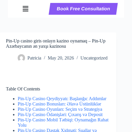
Book Free Consultation
Pin-Up casino giris onlayn kazino oynamaq – Pin-Up
Azərbaycanın ən yaxşı kazinosu
Patricia
May 20, 2026
Uncategorized
Table Of Contents
Pin-Up Casino Qeydiyyatı: Başlanğıc Addımlar
Pin-Up Casino Bonusları: Əlavə Üstünlüklər
Pin-Up Casino Oyunları: Seçim və Strategiya
Pin-Up Casino Ödənişləri: Çıxarış və Deposit
Pin-Up Casino Mobil Tətbiqi: Oynamağın Rahat
Yolu
Pin-Up Casino Dəstək Xidməti: Suallar və