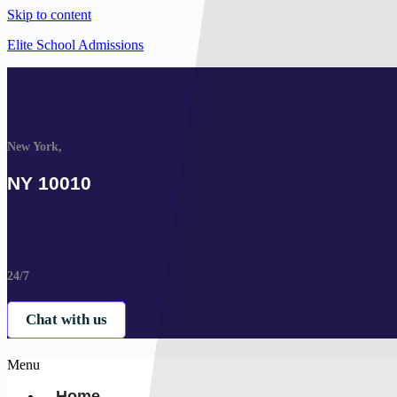
Skip to content
Elite School Admissions
New York,
NY 10010
24/7
Chat with us
Menu
Home