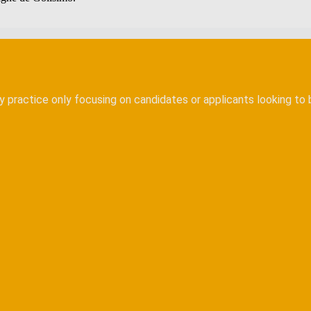
y practice only focusing on candidates or applicants looking to