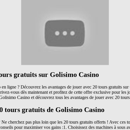
ours gratuits sur Golisimo Casino
en ligne ? Découvrez les avantages de jouer avec 20 tours gratuits sur
crivez-vous dès maintenant et profitez de cette offre exclusive pour les 
olisimo Casino et découvrez tous les avantages de jouer avec 20 tours 
 tours gratuits de Golisimo Casino
e cherchez pas plus loin que les 20 tours gratuits offerts ! Avec ces 
 conseils pour maximiser vos gains :1. Choisissez des machines à sous av