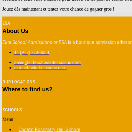
Jouez dès maintenant et tentez votre chance de gagner gros !
ESA
About Us
Elite School Admissions or ESA
is a boutique admission advisor
+1 (917) 770-0054
sales@eliteschooladmissions.com
eliteschooladmissions.com
OUR LOCATIONS
Where to find us?
SCHOOLS
Menu
Choate Rosemary Hall School