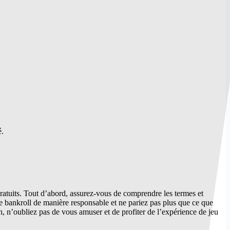
é.
gratuits. Tout d’abord, assurez-vous de comprendre les termes et
e bankroll de manière responsable et ne pariez pas plus que ce que
, n’oubliez pas de vous amuser et de profiter de l’expérience de jeu