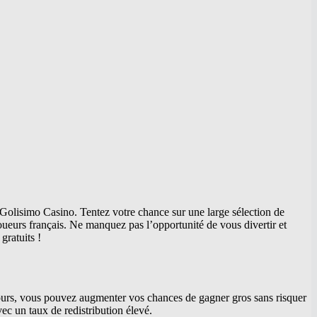
 Golisimo Casino. Tentez votre chance sur une large sélection de
joueurs français. Ne manquez pas l’opportunité de vous divertir et
gratuits !
tours, vous pouvez augmenter vos chances de gagner gros sans risquer
ec un taux de redistribution élevé.