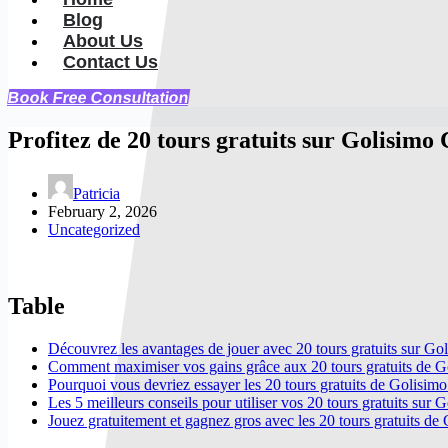
Blog
About Us
Contact Us
Book Free Consultation
Profitez de 20 tours gratuits sur Golisimo 
Patricia
February 2, 2026
Uncategorized
Table
Découvrez les avantages de jouer avec 20 tours gratuits sur Go
Comment maximiser vos gains grâce aux 20 tours gratuits de G
Pourquoi vous devriez essayer les 20 tours gratuits de Golisim
Les 5 meilleurs conseils pour utiliser vos 20 tours gratuits sur
Jouez gratuitement et gagnez gros avec les 20 tours gratuits de