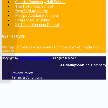
Choate Rosemary Hall School
The Hotchkiss School
Deerfield Academy
Phillips Academy Andover
Lawrenceville School
St. Pauls Boarding School
GET IN TOUCH
We help candidates or applicants from the start of the planning
process.
Copyright by
Elite School Admission
. All rights reserved.
A Bakemybook Inc. Company
Privacy Policy
Terms & Conditions