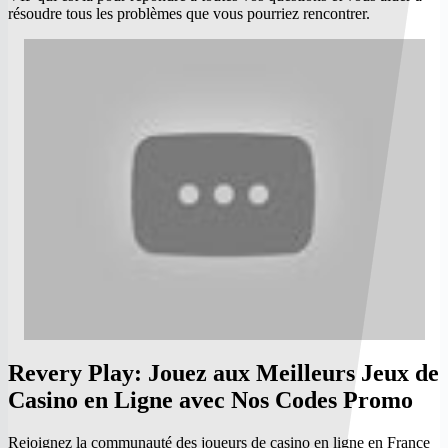
résoudre tous les problèmes que vous pourriez rencontrer.
Revery Play: Jouez aux Meilleurs Jeux de
Casino en Ligne avec Nos Codes Promo
Rejoignez la communauté des joueurs de casino en ligne en France