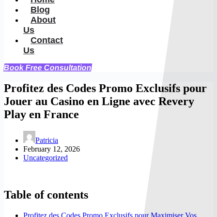
Blog
About
Us
Contact
Us
Book Free Consultation
Profitez des Codes Promo Exclusifs pour
Jouer au Casino en Ligne avec Revery
Play en France
Patricia
February 12, 2026
Uncategorized
Table of contents
Profitez des Codes Promo Exclusifs pour Maximiser Vos