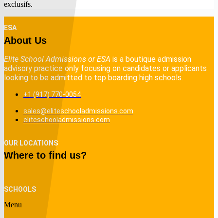
exclusifs.
ESA
About Us
Elite School Admissions or ESA
is a boutique admission
advisory practice only focusing on candidates or applicants
looking to be admitted to top boarding high schools.
+1 (917) 770-0054
sales@eliteschooladmissions.com
eliteschooladmissions.com
OUR LOCATIONS
Where to find us?
SCHOOLS
Menu