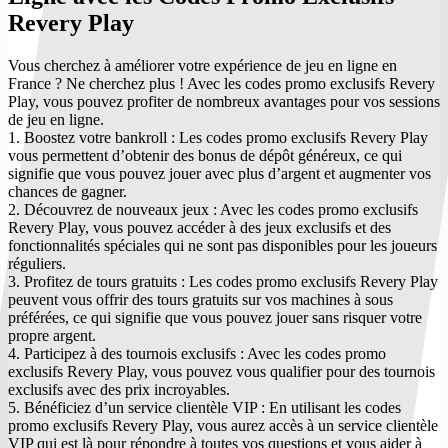
Revery Play
Vous cherchez à améliorer votre expérience de jeu en ligne en
France ? Ne cherchez plus ! Avec les codes promo exclusifs Revery
Play, vous pouvez profiter de nombreux avantages pour vos sessions
de jeu en ligne.
1. Boostez votre bankroll : Les codes promo exclusifs Revery Play
vous permettent d’obtenir des bonus de dépôt généreux, ce qui
signifie que vous pouvez jouer avec plus d’argent et augmenter vos
chances de gagner.
2. Découvrez de nouveaux jeux : Avec les codes promo exclusifs
Revery Play, vous pouvez accéder à des jeux exclusifs et des
fonctionnalités spéciales qui ne sont pas disponibles pour les joueurs
réguliers.
3. Profitez de tours gratuits : Les codes promo exclusifs Revery Play
peuvent vous offrir des tours gratuits sur vos machines à sous
préférées, ce qui signifie que vous pouvez jouer sans risquer votre
propre argent.
4. Participez à des tournois exclusifs : Avec les codes promo
exclusifs Revery Play, vous pouvez vous qualifier pour des tournois
exclusifs avec des prix incroyables.
5. Bénéficiez d’un service clientèle VIP : En utilisant les codes
promo exclusifs Revery Play, vous aurez accès à un service clientèle
VIP qui est là pour répondre à toutes vos questions et vous aider à