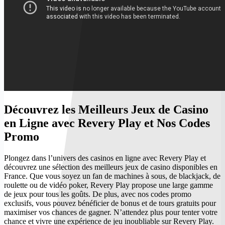
Découvrez les Meilleurs Jeux de Casino
en Ligne avec Revery Play et Nos Codes
Promo
Plongez dans l’univers des casinos en ligne avec Revery Play et
découvrez une sélection des meilleurs jeux de casino disponibles en
France. Que vous soyez un fan de machines à sous, de blackjack, de
roulette ou de vidéo poker, Revery Play propose une large gamme
de jeux pour tous les goûts. De plus, avec nos codes promo
exclusifs, vous pouvez bénéficier de bonus et de tours gratuits pour
maximiser vos chances de gagner. N’attendez plus pour tenter votre
chance et vivre une expérience de jeu inoubliable sur Revery Play.