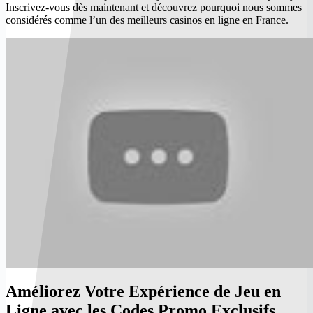
Inscrivez-vous dès maintenant et découvrez pourquoi nous sommes
considérés comme l’un des meilleurs casinos en ligne en France.
Améliorez Votre Expérience de Jeu en
Ligne avec les Codes Promo Exclusifs