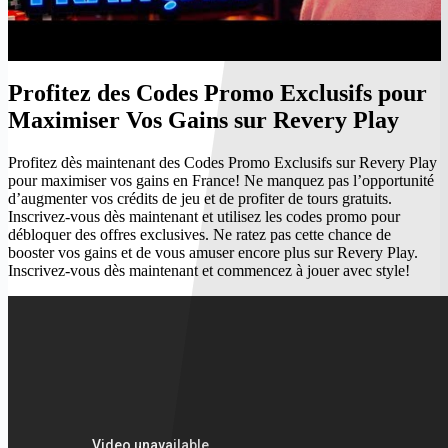
Profitez des Codes Promo Exclusifs pour
Maximiser Vos Gains sur Revery Play
Profitez dès maintenant des Codes Promo Exclusifs sur Revery Play
pour maximiser vos gains en France! Ne manquez pas l’opportunité
d’augmenter vos crédits de jeu et de profiter de tours gratuits.
Inscrivez-vous dès maintenant et utilisez les codes promo pour
débloquer des offres exclusives. Ne ratez pas cette chance de
booster vos gains et de vous amuser encore plus sur Revery Play.
Inscrivez-vous dès maintenant et commencez à jouer avec style!