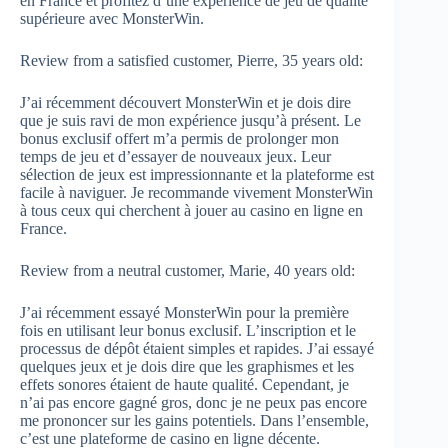
en France et profitez d’une expérience de jeu de qualité
supérieure avec MonsterWin.
Review from a satisfied customer, Pierre, 35 years old:
J’ai récemment découvert MonsterWin et je dois dire
que je suis ravi de mon expérience jusqu’à présent. Le
bonus exclusif offert m’a permis de prolonger mon
temps de jeu et d’essayer de nouveaux jeux. Leur
sélection de jeux est impressionnante et la plateforme est
facile à naviguer. Je recommande vivement MonsterWin
à tous ceux qui cherchent à jouer au casino en ligne en
France.
Review from a neutral customer, Marie, 40 years old:
J’ai récemment essayé MonsterWin pour la première
fois en utilisant leur bonus exclusif. L’inscription et le
processus de dépôt étaient simples et rapides. J’ai essayé
quelques jeux et je dois dire que les graphismes et les
effets sonores étaient de haute qualité. Cependant, je
n’ai pas encore gagné gros, donc je ne peux pas encore
me prononcer sur les gains potentiels. Dans l’ensemble,
c’est une plateforme de casino en ligne décente.