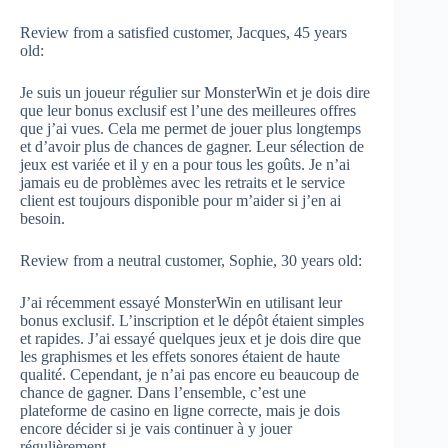
Review from a satisfied customer, Jacques, 45 years
old:
Je suis un joueur régulier sur MonsterWin et je dois dire
que leur bonus exclusif est l’une des meilleures offres
que j’ai vues. Cela me permet de jouer plus longtemps
et d’avoir plus de chances de gagner. Leur sélection de
jeux est variée et il y en a pour tous les goûts. Je n’ai
jamais eu de problèmes avec les retraits et le service
client est toujours disponible pour m’aider si j’en ai
besoin.
Review from a neutral customer, Sophie, 30 years old:
J’ai récemment essayé MonsterWin en utilisant leur
bonus exclusif. L’inscription et le dépôt étaient simples
et rapides. J’ai essayé quelques jeux et je dois dire que
les graphismes et les effets sonores étaient de haute
qualité. Cependant, je n’ai pas encore eu beaucoup de
chance de gagner. Dans l’ensemble, c’est une
plateforme de casino en ligne correcte, mais je dois
encore décider si je vais continuer à y jouer
régulièrement.