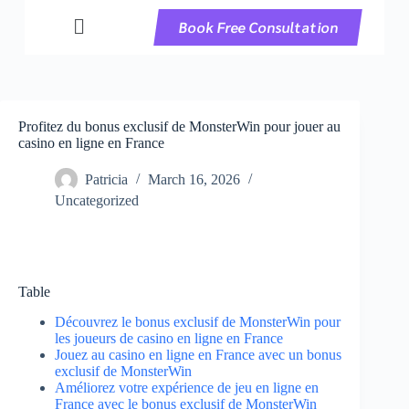
Book Free Consultation
Profitez du bonus exclusif de MonsterWin pour jouer au
casino en ligne en France
Patricia
March 16, 2026
Uncategorized
Table
Découvrez le bonus exclusif de MonsterWin pour
les joueurs de casino en ligne en France
Jouez au casino en ligne en France avec un bonus
exclusif de MonsterWin
Améliorez votre expérience de jeu en ligne en
France avec le bonus exclusif de MonsterWin