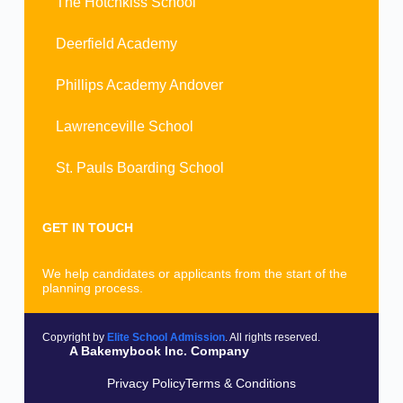
The Hotchkiss School
Deerfield Academy
Phillips Academy Andover
Lawrenceville School
St. Pauls Boarding School
GET IN TOUCH
We help candidates or applicants from the start of the
planning process.
Copyright by
Elite School Admission
. All rights reserved.
A Bakemybook Inc. Company
Privacy Policy
Terms & Conditions