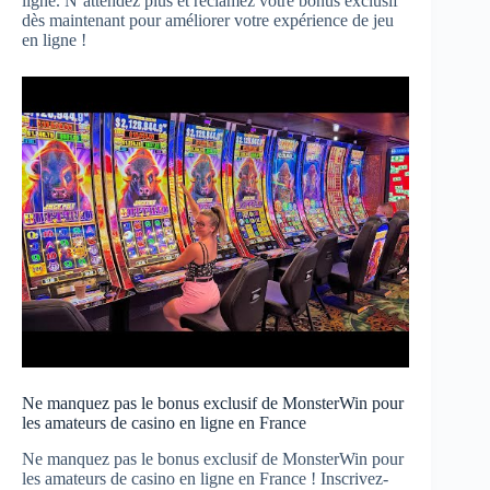
ligne. N’attendez plus et réclamez votre bonus exclusif
dès maintenant pour améliorer votre expérience de jeu
en ligne !
Ne manquez pas le bonus exclusif de MonsterWin pour
les amateurs de casino en ligne en France
Ne manquez pas le bonus exclusif de MonsterWin pour
les amateurs de casino en ligne en France ! Inscrivez-