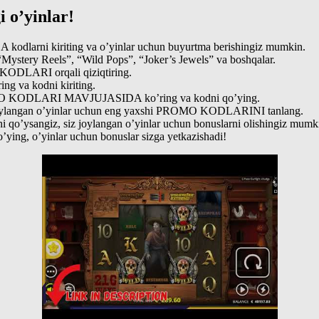
’yinlar!
larni kiriting va o’yinlar uchun buyurtma berishingiz mumkin.
ry Reels”, “Wild Pops”, “Joker’s Jewels” va boshqalar.
O KODLARI orqali qiziqtiring.
va kodni kiriting.
MO KODLARI MAVJUJASIDA ko’ring va kodni qo’ying.
angan o’yinlar uchun eng yaxshi PROMO KODLARINI tanlang.
sangiz, siz joylangan o’yinlar uchun bonuslarni olishingiz mumk
, o’yinlar uchun bonuslar sizga yetkazishadi!