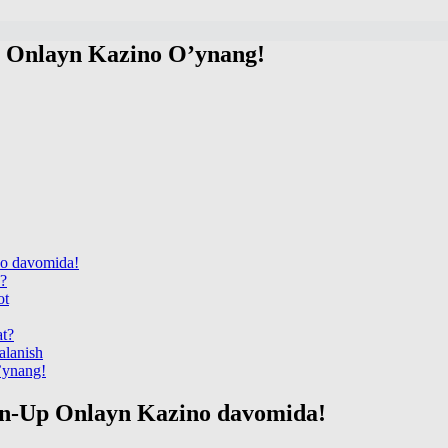
nlayn Kazino O’ynang!
o davomida!
?
ot
t?
lanish
ynang!
-Up Onlayn Kazino davomida!