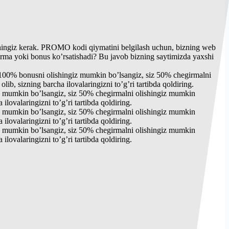
ingiz kerak. PROMO kodi qiymatini belgilash uchun, bizning web
irma yoki bonus ko’rsatishadi? Bu javob bizning saytimizda yaxshi
z 100% bonusni olishingiz mumkin bo’lsangiz, siz 50% chegirmalni
, sizning barcha ilovalaringizni to’g’ri tartibda qoldiring.
z mumkin bo’lsangiz, siz 50% chegirmalni olishingiz mumkin
ovalaringizni to’g’ri tartibda qoldiring.
z mumkin bo’lsangiz, siz 50% chegirmalni olishingiz mumkin
ovalaringizni to’g’ri tartibda qoldiring.
z mumkin bo’lsangiz, siz 50% chegirmalni olishingiz mumkin
ovalaringizni to’g’ri tartibda qoldiring.