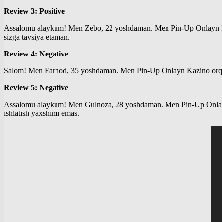
Review 3: Positive
Assalomu alaykum! Men Zebo, 22 yoshdaman. Men Pin-Up Onlayn Kazi
sizga tavsiya etaman.
Review 4: Negative
Salom! Men Farhod, 35 yoshdaman. Men Pin-Up Onlayn Kazino orqali o
Review 5: Negative
Assalomu alaykum! Men Gulnoza, 28 yoshdaman. Men Pin-Up Onlayn Ka
ishlatish yaxshimi emas.