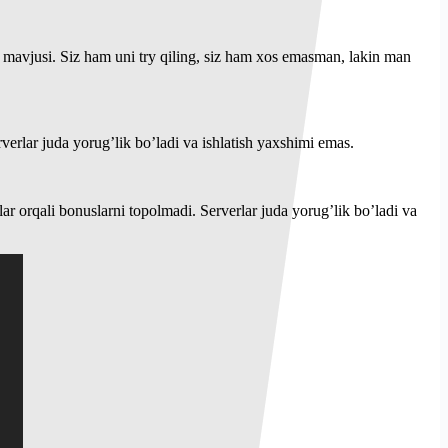
vjusi. Siz ham uni try qiling, siz ham xos emasman, lakin man
lar juda yorug’lik bo’ladi va ishlatish yaxshimi emas.
rqali bonuslarni topolmadi. Serverlar juda yorug’lik bo’ladi va