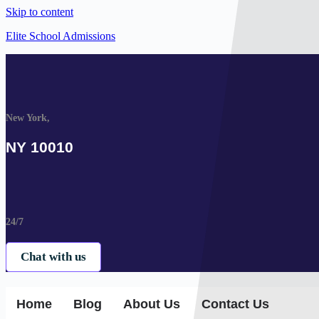
Skip to content
Elite School Admissions
New York,
NY 10010
24/7
Chat with us
Home
Blog
About Us
Contact Us