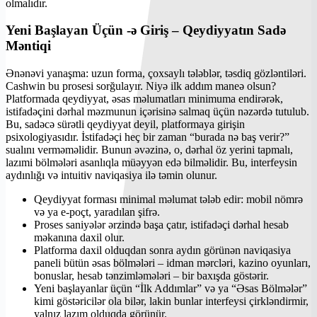
olmalıdır.
Yeni Başlayan Üçün -ə Giriş – Qeydiyyatın Sadə
Məntiqi
Ənənəvi yanaşma: uzun forma, çoxsaylı tələblər, təsdiq gözləntiləri.
Cashwin bu prosesi sorğulayır. Niyə ilk addım maneə olsun?
Platformada qeydiyyat, əsas məlumatları minimuma endirərək,
istifadəçini dərhal məzmunun içərisinə salmaq üçün nəzərdə tutulub.
Bu, sadəcə sürətli qeydiyyat deyil, platformaya girişin
psixologiyasıdır. İstifadəçi heç bir zaman “burada nə baş verir?”
sualını verməməlidir. Bunun əvəzinə, o, dərhal öz yerini tapmalı,
lazımi bölmələri asanlıqla müəyyən edə bilməlidir. Bu, interfeysin
aydınlığı və intuitiv naviqasiya ilə təmin olunur.
Qeydiyyat forması minimal məlumat tələb edir: mobil nömrə
və ya e-poçt, yaradılan şifrə.
Proses saniyələr ərzində başa çatır, istifadəçi dərhal hesab
məkanına daxil olur.
Platforma daxil olduqdan sonra aydın görünən naviqasiya
paneli bütün əsas bölmələri – idman mərcləri, kazino oyunları,
bonuslar, hesab tənzimləmələri – bir baxışda göstərir.
Yeni başlayanlar üçün “İlk Addımlar” və ya “Əsas Bölmələr”
kimi göstəricilər ola bilər, lakin bunlar interfeysi çirkləndirmir,
yalnız lazım olduqda görünür.