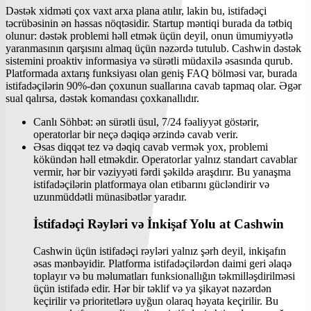
Dəstək xidməti çox vaxt arxa plana atılır, lakin bu, istifadəçi
təcrübəsinin ən həssas nöqtəsidir. Startup məntiqi burada da tətbiq
olunur: dəstək problemi həll etmək üçün deyil, onun ümumiyyətlə
yaranmasının qarşısını almaq üçün nəzərdə tutulub. Cashwin dəstək
sistemini proaktiv informasiya və sürətli müdaxilə əsasında qurub.
Platformada axtarış funksiyası olan geniş FAQ bölməsi var, burada
istifadəçilərin 90%-dən çoxunun suallarına cavab tapmaq olar. Əgər
sual qalırsa, dəstək komandası çoxkanallıdır.
Canlı Söhbət: ən sürətli üsul, 7/24 fəaliyyət göstərir,
operatorlar bir neçə dəqiqə ərzində cavab verir.
Əsas diqqət tez və dəqiq cavab vermək yox, problemi
kökündən həll etməkdir. Operatorlar yalnız standart cavablar
vermir, hər bir vəziyyəti fərdi şəkildə araşdırır. Bu yanaşma
istifadəçilərin platformaya olan etibarını gücləndirir və
uzunmüddətli münasibətlər yaradır.
İstifadəçi Rəyləri və İnkişaf Yolu at Сashwin
Cashwin üçün istifadəçi rəyləri yalnız şərh deyil, inkişafın
əsas mənbəyidir. Platforma istifadəçilərdən daimi geri əlaqə
toplayır və bu məlumatları funksionallığın təkmilləşdirilməsi
üçün istifadə edir. Hər bir təklif və ya şikayət nəzərdən
keçirilir və prioritetlərə uyğun olaraq həyata keçirilir. Bu