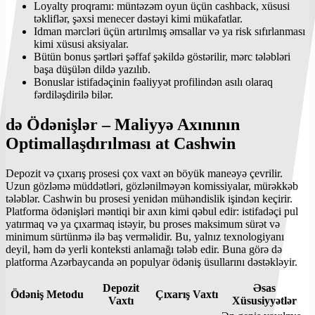
Loyalty proqramı: müntəzəm oyun üçün cashback, xüsusi
təkliflər, şəxsi menecer dəstəyi kimi mükafatlar.
Idman mərcləri üçün artırılmış əmsallar və ya risk sıfırlanması
kimi xüsusi aksiyalar.
Bütün bonus şərtləri şəffaf şəkildə göstərilir, mərc tələbləri
başa düşülən dildə yazılıb.
Bonuslar istifadəçinin fəaliyyət profilindən asılı olaraq
fərdiləşdirilə bilər.
də Ödənişlər – Maliyyə Axınının
Optimallaşdırılması at Сashwin
Depozit və çıxarış prosesi çox vaxt ən böyük maneəyə çevrilir.
Uzun gözləmə müddətləri, gözlənilməyən komissiyalar, mürəkkəb
tələblər. Cashwin bu prosesi yenidən mühəndislik işindən keçirir.
Platforma ödənişləri məntiqi bir axın kimi qəbul edir: istifadəçi pul
yatırmaq və ya çıxarmaq istəyir, bu proses maksimum sürət və
minimum sürtünmə ilə baş verməlidir. Bu, yalnız texnologiyanı
deyil, həm də yerli konteksti anlamağı tələb edir. Buna görə də
platforma Azərbaycanda ən populyar ödəniş üsullarını dəstəkləyir.
Depozit
Əsas
Ödəniş Metodu
Çıxarış Vaxtı
Vaxtı
Xüsusiyyətlər