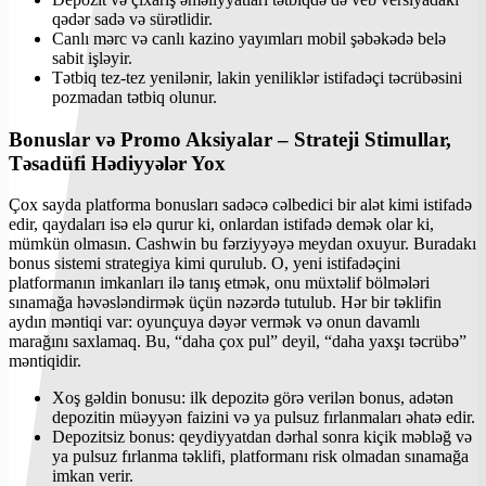
qədər sadə və sürətlidir.
Canlı mərc və canlı kazino yayımları mobil şəbəkədə belə
sabit işləyir.
Tətbiq tez-tez yenilənir, lakin yeniliklər istifadəçi təcrübəsini
pozmadan tətbiq olunur.
Bonuslar və Promo Aksiyalar – Strateji Stimullar,
Təsadüfi Hədiyyələr Yox
Çox sayda platforma bonusları sadəcə cəlbedici bir alət kimi istifadə
edir, qaydaları isə elə qurur ki, onlardan istifadə demək olar ki,
mümkün olmasın. Cashwin bu fərziyyəyə meydan oxuyur. Buradakı
bonus sistemi strategiya kimi qurulub. O, yeni istifadəçini
platformanın imkanları ilə tanış etmək, onu müxtəlif bölmələri
sınamağa həvəsləndirmək üçün nəzərdə tutulub. Hər bir təklifin
aydın məntiqi var: oyunçuya dəyər vermək və onun davamlı
marağını saxlamaq. Bu, “daha çox pul” deyil, “daha yaxşı təcrübə”
məntiqidir.
Xoş gəldin bonusu: ilk depozitə görə verilən bonus, adətən
depozitin müəyyən faizini və ya pulsuz fırlanmaları əhatə edir.
Depozitsiz bonus: qeydiyyatdan dərhal sonra kiçik məbləğ və
ya pulsuz fırlanma təklifi, platformanı risk olmadan sınamağa
imkan verir.