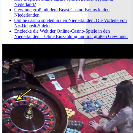
Nederland?
Gewinne groß mit dem Beast Casino Bonus in den
Niederlanden
Online casino spielen in den Niederlanden: Die Vorteile von
No-Deposit-Spielen
Entdecke die Welt der Online-Casino-Spiele in den
Niederlanden – Ohne Einzahlung und mit großen Gewinnen