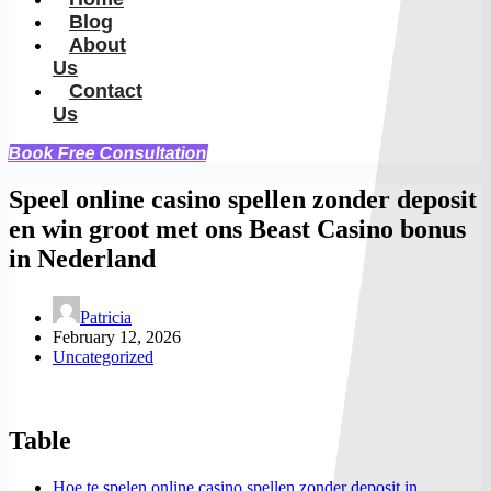
Blog
About
Us
Contact
Us
Book Free Consultation
Speel online casino spellen zonder deposit
en win groot met ons Beast Casino bonus
in Nederland
Patricia
February 12, 2026
Uncategorized
Table
Hoe te spelen online casino spellen zonder deposit in