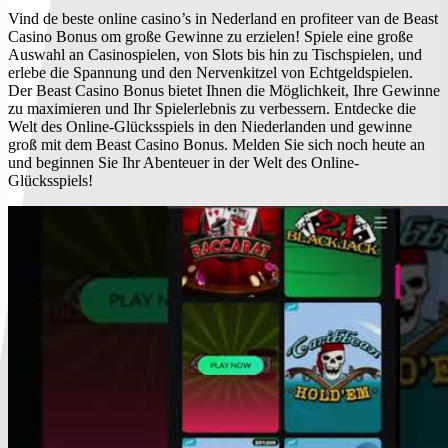
Vind de beste online casino’s in Nederland en profiteer van de Beast
Casino Bonus om große Gewinne zu erzielen! Spiele eine große
Auswahl an Casinospielen, von Slots bis hin zu Tischspielen, und
erlebe die Spannung und den Nervenkitzel von Echtgeldspielen.
Der Beast Casino Bonus bietet Ihnen die Möglichkeit, Ihre Gewinne
zu maximieren und Ihr Spielerlebnis zu verbessern. Entdecke die
Welt des Online-Glücksspiels in den Niederlanden und gewinne
groß mit dem Beast Casino Bonus. Melden Sie sich noch heute an
und beginnen Sie Ihr Abenteuer in der Welt des Online-
Glücksspiels!