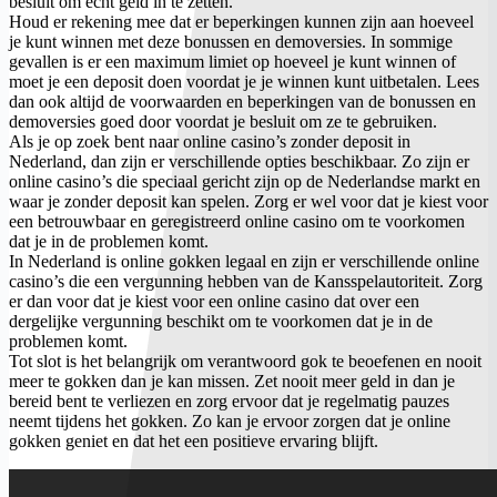
besluit om echt geld in te zetten.
Houd er rekening mee dat er beperkingen kunnen zijn aan hoeveel
je kunt winnen met deze bonussen en demoversies. In sommige
gevallen is er een maximum limiet op hoeveel je kunt winnen of
moet je een deposit doen voordat je je winnen kunt uitbetalen. Lees
dan ook altijd de voorwaarden en beperkingen van de bonussen en
demoversies goed door voordat je besluit om ze te gebruiken.
Als je op zoek bent naar online casino’s zonder deposit in
Nederland, dan zijn er verschillende opties beschikbaar. Zo zijn er
online casino’s die speciaal gericht zijn op de Nederlandse markt en
waar je zonder deposit kan spelen. Zorg er wel voor dat je kiest voor
een betrouwbaar en geregistreerd online casino om te voorkomen
dat je in de problemen komt.
In Nederland is online gokken legaal en zijn er verschillende online
casino’s die een vergunning hebben van de Kansspelautoriteit. Zorg
er dan voor dat je kiest voor een online casino dat over een
dergelijke vergunning beschikt om te voorkomen dat je in de
problemen komt.
Tot slot is het belangrijk om verantwoord gok te beoefenen en nooit
meer te gokken dan je kan missen. Zet nooit meer geld in dan je
bereid bent te verliezen en zorg ervoor dat je regelmatig pauzes
neemt tijdens het gokken. Zo kan je ervoor zorgen dat je online
gokken geniet en dat het een positieve ervaring blijft.