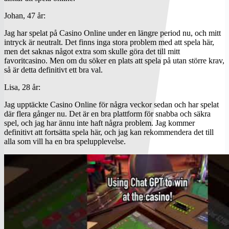
Johan, 47 år:
Jag har spelat på Casino Online under en längre period nu, och mitt
intryck är neutralt. Det finns inga stora problem med att spela här,
men det saknas något extra som skulle göra det till mitt
favoritcasino. Men om du söker en plats att spela på utan större krav,
så är detta definitivt ett bra val.
Lisa, 28 år:
Jag upptäckte Casino Online för några veckor sedan och har spelat
där flera gånger nu. Det är en bra plattform för snabba och säkra
spel, och jag har ännu inte haft några problem. Jag kommer
definitivt att fortsätta spela här, och jag kan rekommendera det till
alla som vill ha en bra spelupplevelse.