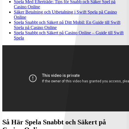
Spela Med Efterträde: Tips för Snabb och Säker Spel på
Casino Online
Säker Betalning och Utbetalning i Swift Spela på Casino
Online
Spela Snabbt och Säkert på Ditt Mobil: En Guide till Swift
Spela på Casino Online
Spela Snabbt och Säkert på Casino Online – Guide till Swift
Spela
Så Här Spela Snabbt och Säkert på