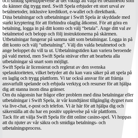
och smidig spielupplevelse är det viktigt att välja en betalmetod som
du känner dig trygg med. Swift Spela erbjuder ett stort urval av
betalmetoder, inklusive kreditkort, e-wallet och direktbank.
Dina betalningar och utbetalningar i Swift Spela är skyddade med
starkt kryptering för att förhindra olaglig åtkomst. För att göra en
betalning, logga in på ditt konto och välj “betala”. Ange ditt val av
betalmetod och belopp och följ instruktionerna på skärmen.
Utbetalningar fungerar på samma sätt som betalningar. Logga in på
ditt konto och välj “utbetalning”. Välj din valda betalmetod och
ange beloppet du vill ta ut. Utbetalningstiden kan variera beroende
på vald metod, men Swift Spela strävar efter att bearbeta alla
utbetalningar så snart som möjligt.
Swift Spela är licensierat och reglerat av den svenska
spelauktoriteten, vilket betyder att du kan vara säker på att spela på
en laglig och trygg plattform. Vi tar också ansvar för att främja
ansvarfullt spelande och erbjuda verktyg och resurser för att hjälpa
dig att stanna inom dina gränser.
Om du någonsin har frågor eller problem med dina betalningar eller
utbetalningar i Swift Spela, är vår kundtjänst tillgänglig dygnet runt
via live-chat, e-post och telefon. Vi är här för att hjälpa dig och
säkerställa att du har en positiv upplevelse på vår plattform.
Tack för att välja Swift Spela för ditt online casino-spel. Vi hoppas
att du njuter av vår säkra och smidiga betalnings- och
utbetalningsprocess.