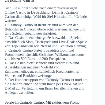
die richtige Wahl ist
Sind Sie auf der Suche nach einem zuverlässigen
Online-Casino in Deutschland? Dann ist Casinoly
Casino die richtige Wahl für Sie! Hier sind fünf Gründe,
warum:
1. Casinoly Casino ist lizenziert und wird von den
Behörden in Curacao überwacht, was eine sichere und
faire Spielumgebung gewährleistet.
2. Das Casino bietet eine große Auswahl an Spielen,
einschließlich Slots, Tischspiele und Live-Dealer-Spiele
von Top-Anbietern wie NetEnt und Evolution Gaming.
3. Casinoly Casino bietet großzügige Boni und
Promotionen, einschließlich eines Willkommensbonus
von bis zu 500 Euro und 200 Freispielen.
4. Das Casino bietet schnelle und sichere Ein- und
Auszahlungen mit einer Vielzahl von
Zahlungsmethoden, einschließlich Kreditkarten, E-
Wallets und Banküberweisungen.
5. Der Kundensupport von Casinoly Casino ist rund um
die Uhr erreichbar und steht Ihnen per Live-Chat und
E-Mail zur Verfügung, um Ihnen bei allen Fragen und
Anliegen zu helfen.
Spiele im Casinoly Casino: Mit exklusivem Promo