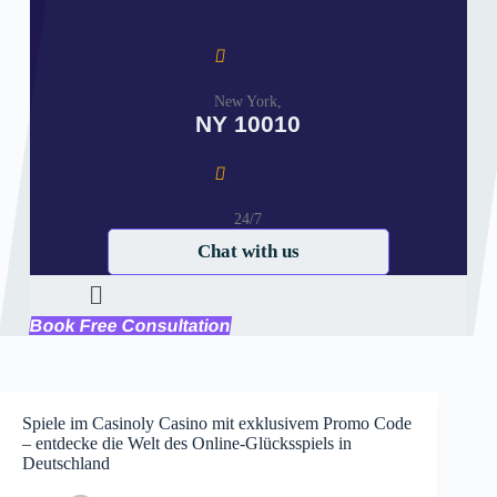
Skip
to
content
New York,
NY 10010
24/7
Chat with us
Menu
Book Free Consultation
Spiele im Casinoly Casino mit exklusivem Promo Code
– entdecke die Welt des Online-Glücksspiels in
Deutschland