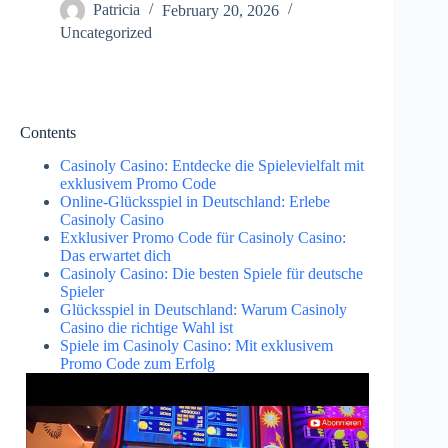
Patricia
February 20, 2026
Uncategorized
Contents
Casinoly Casino: Entdecke die Spielevielfalt mit
exklusivem Promo Code
Online-Glücksspiel in Deutschland: Erlebe
Casinoly Casino
Exklusiver Promo Code für Casinoly Casino:
Das erwartet dich
Casinoly Casino: Die besten Spiele für deutsche
Spieler
Glücksspiel in Deutschland: Warum Casinoly
Casino die richtige Wahl ist
Spiele im Casinoly Casino: Mit exklusivem
Promo Code zum Erfolg