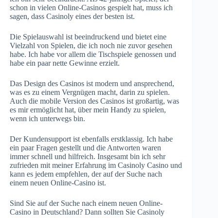
schon in vielen Online-Casinos gespielt hat, muss ich
sagen, dass Casinoly eines der besten ist.
Die Spielauswahl ist beeindruckend und bietet eine
Vielzahl von Spielen, die ich noch nie zuvor gesehen
habe. Ich habe vor allem die Tischspiele genossen und
habe ein paar nette Gewinne erzielt.
Das Design des Casinos ist modern und ansprechend,
was es zu einem Vergnügen macht, darin zu spielen.
Auch die mobile Version des Casinos ist großartig, was
es mir ermöglicht hat, über mein Handy zu spielen,
wenn ich unterwegs bin.
Der Kundensupport ist ebenfalls erstklassig. Ich habe
ein paar Fragen gestellt und die Antworten waren
immer schnell und hilfreich. Insgesamt bin ich sehr
zufrieden mit meiner Erfahrung im Casinoly Casino und
kann es jedem empfehlen, der auf der Suche nach
einem neuen Online-Casino ist.
Sind Sie auf der Suche nach einem neuen Online-
Casino in Deutschland? Dann sollten Sie Casinoly