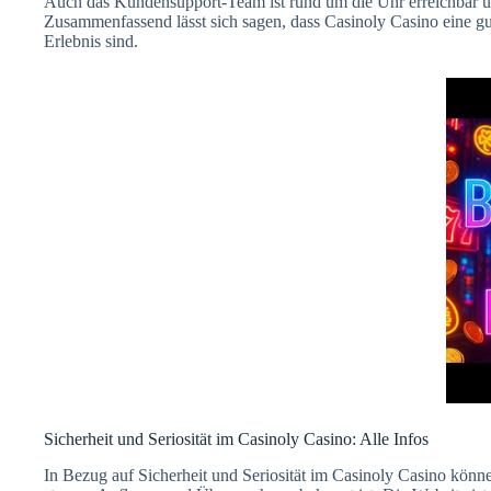
Auch das Kundensupport-Team ist rund um die Uhr erreichbar un
Zusammenfassend lässt sich sagen, dass Casinoly Casino eine gu
Erlebnis sind.
Sicherheit und Seriosität im Casinoly Casino: Alle Infos
In Bezug auf Sicherheit und Seriosität im Casinoly Casino könne