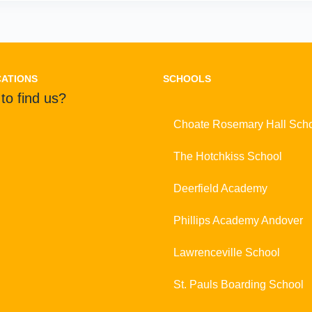
ATIONS
SCHOOLS
to find us?
Choate Rosemary Hall Sch
The Hotchkiss School
Deerfield Academy
Phillips Academy Andover
Lawrenceville School
St. Pauls Boarding School