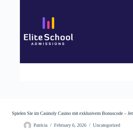
Spielen Sie im Casinoly Casino mit exklusivem Bonuscode – Jet
Patricia
February 6, 2026
Uncategorized