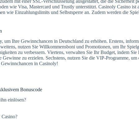
zudem mit einer SSL-Verschlüsselung ausgestattet, die die Sicherheit 
n wie Visa, Mastercard und Trustly unterstützt. Casinoly Casino ist 
n wie Einzahlungslimits und Selbstsperre an. Zudem werden die Spi
n
noly, um Ihre Gewinnchancen in Deutschland zu erhöhen. Erstens, inform
 Zweitens, nutzen Sie Willkommensboni und Promotionen, um Ihr Spielg
igkeiten zu verbessern. Viertens, verwalten Sie Ihr Budget, indem Sie L
sige Gewinne zu erzielen. Sechstens, nutzen Sie die VIP-Programme, u
re Gewinnchancen in Casinoly!
 exklusivem Bonuscode
ihn einlösen?
y Casino?