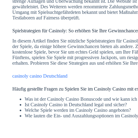
strenge Auflagen und Überwachung bekannt ist. Die Website ist 
gewährleistet. Des Weiteren werden renommierte Zahlungsmethode
Umgang mit Spielsuchtgefährdeten bekannt und bietet Maßnahme
Testlaboren auf Fairness überprüft.
Spielstrategien für Casinoly: So erhöhen Sie Ihre Gewinnchance
In diesem Artikel finden Sie nützliche Spielstrategien für Casi
der Spiele, da einige höhere Gewinnchancen bieten als andere.
kostenlose Spiele, bevor Sie um echtes Geld spielen, um Ihre Fäh
Fünftens, spielen Sie Spiele mit progressiven Jackpots, um rie
erhalten. Probieren Sie diese Strategien aus und erhöhen Sie Ih
casinoly casino Deutschland
Häufig gestellte Fragen zu Spielen Sie im Casinoly Casino mit
Was ist der Casinoly Casino Bonuscode und wie kann ich 
Ist Casinoly Casino in Deutschland legal und sicher?
Welche Spiele werden im Casinoly Casino angeboten?
Wie lauten die Ein- und Auszahlungsoptionen im Casinol