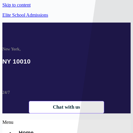
Skip to content
Elite School Admissions
New York,
NY 10010
24/7
Chat with us
Menu
Home