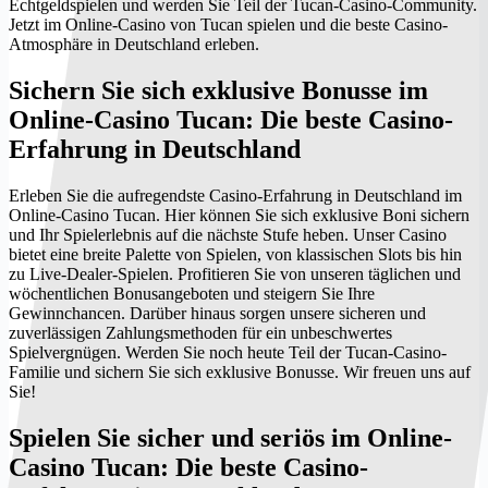
Echtgeldspielen und werden Sie Teil der Tucan-Casino-Community.
Jetzt im Online-Casino von Tucan spielen und die beste Casino-
Atmosphäre in Deutschland erleben.
Sichern Sie sich exklusive Bonusse im
Online-Casino Tucan: Die beste Casino-
Erfahrung in Deutschland
Erleben Sie die aufregendste Casino-Erfahrung in Deutschland im
Online-Casino Tucan. Hier können Sie sich exklusive Boni sichern
und Ihr Spielerlebnis auf die nächste Stufe heben. Unser Casino
bietet eine breite Palette von Spielen, von klassischen Slots bis hin
zu Live-Dealer-Spielen. Profitieren Sie von unseren täglichen und
wöchentlichen Bonusangeboten und steigern Sie Ihre
Gewinnchancen. Darüber hinaus sorgen unsere sicheren und
zuverlässigen Zahlungsmethoden für ein unbeschwertes
Spielvergnügen. Werden Sie noch heute Teil der Tucan-Casino-
Familie und sichern Sie sich exklusive Bonusse. Wir freuen uns auf
Sie!
Spielen Sie sicher und seriös im Online-
Casino Tucan: Die beste Casino-