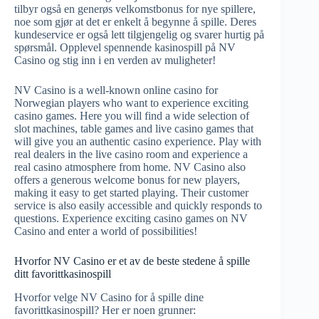
tilbyr også en generøs velkomstbonus for nye spillere,
noe som gjør at det er enkelt å begynne å spille. Deres
kundeservice er også lett tilgjengelig og svarer hurtig på
spørsmål. Opplevel spennende kasinospill på NV
Casino og stig inn i en verden av muligheter!
NV Casino is a well-known online casino for
Norwegian players who want to experience exciting
casino games. Here you will find a wide selection of
slot machines, table games and live casino games that
will give you an authentic casino experience. Play with
real dealers in the live casino room and experience a
real casino atmosphere from home. NV Casino also
offers a generous welcome bonus for new players,
making it easy to get started playing. Their customer
service is also easily accessible and quickly responds to
questions. Experience exciting casino games on NV
Casino and enter a world of possibilities!
Hvorfor NV Casino er et av de beste stedene å spille
ditt favorittkasinospill
Hvorfor velge NV Casino for å spille dine
favorittkasinospill? Her er noen grunner: