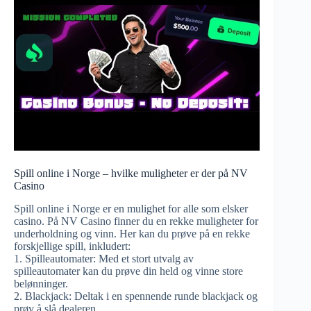
Spill online i Norge – hvilke muligheter er der på NV
Casino
Spill online i Norge er en mulighet for alle som elsker
casino. På NV Casino finner du en rekke muligheter for
underholdning og vinn. Her kan du prøve på en rekke
forskjellige spill, inkludert:
1. Spilleautomater: Med et stort utvalg av
spilleautomater kan du prøve din held og vinne store
belønninger.
2. Blackjack: Deltak i en spennende runde blackjack og
prøv å slå dealeren.