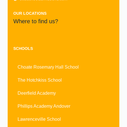
OUR LOCATIONS
Where to find us?
SCHOOLS
Choate Rosemary Hall School
The Hotchkiss School
Deerfield Academy
Phillips Academy Andover
Lawrenceville School