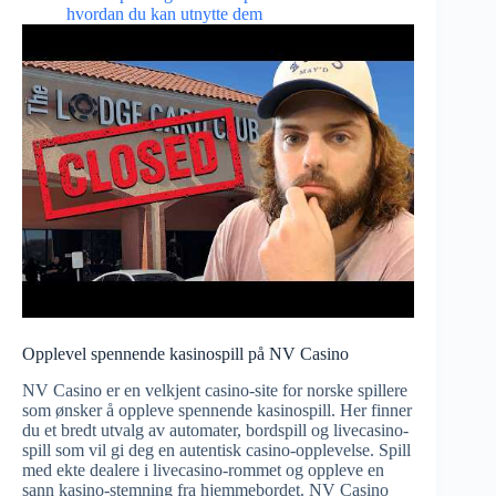
hvordan du kan utnytte dem
Opplevel spennende kasinospill på NV Casino
NV Casino er en velkjent casino-site for norske spillere
som ønsker å oppleve spennende kasinospill. Her finner
du et bredt utvalg av automater, bordspill og livecasino-
spill som vil gi deg en autentisk casino-opplevelse. Spill
med ekte dealere i livecasino-rommet og oppleve en
sann kasino-stemning fra hjemmebordet. NV Casino