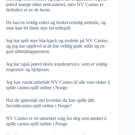
prøvd mange ulike nettcasinoer, men NV Casino er
definitivt et av de beste.
De har en veldig enkel og brukervennlig nettside, og
man kan let finne sine favorittspill.
Jeg har spilt mye blackjack og roulette på NV Casino,
og jeg har opplevd at de har veldig gode odds og en
god utbetalingsprosent.
Jeg har også prøvd deres kundeservice, som er veldig
responsiv og hjelpsom.
Jeg kan varmt anbefale NV Casino til alle som elsker å
spille casino-spill online i Norge.
Har du spørsmål om hvordan du kan spille ditt
favorittcasino-spill online i Norge?
NV Casino er en utmerket valg for deg som ønsker å
spille casino-spill online i Norge.