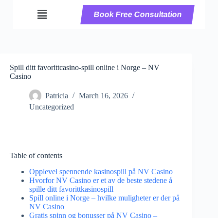
Book Free Consultation
Spill ditt favorittcasino-spill online i Norge – NV
Casino
Patricia
March 16, 2026
Uncategorized
Table of contents
Opplevel spennende kasinospill på NV Casino
Hvorfor NV Casino er et av de beste stedene å
spille ditt favorittkasinospill
Spill online i Norge – hvilke muligheter er der på
NV Casino
Gratis spinn og bonusser på NV Casino –