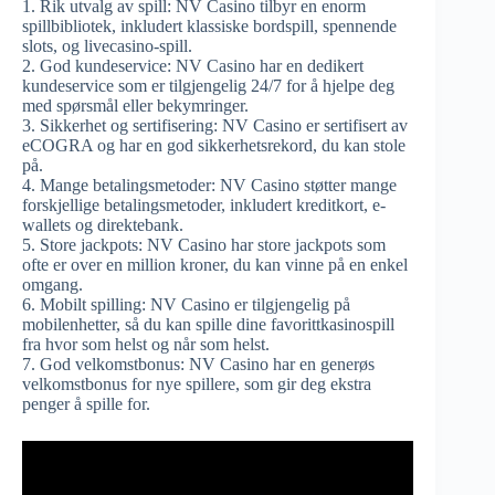
1. Rik utvalg av spill: NV Casino tilbyr en enorm
spillbibliotek, inkludert klassiske bordspill, spennende
slots, og livecasino-spill.
2. God kundeservice: NV Casino har en dedikert
kundeservice som er tilgjengelig 24/7 for å hjelpe deg
med spørsmål eller bekymringer.
3. Sikkerhet og sertifisering: NV Casino er sertifisert av
eCOGRA og har en god sikkerhetsrekord, du kan stole
på.
4. Mange betalingsmetoder: NV Casino støtter mange
forskjellige betalingsmetoder, inkludert kreditkort, e-
wallets og direktebank.
5. Store jackpots: NV Casino har store jackpots som
ofte er over en million kroner, du kan vinne på en enkel
omgang.
6. Mobilt spilling: NV Casino er tilgjengelig på
mobilenhetter, så du kan spille dine favorittkasinospill
fra hvor som helst og når som helst.
7. God velkomstbonus: NV Casino har en generøs
velkomstbonus for nye spillere, som gir deg ekstra
penger å spille for.