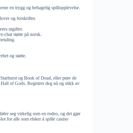
llerne en trygg og behagelig spillopplevelse.
over og forskrifter.
res utgifter.
e-chat støtte på norsk.
betaling.
rhet og støtte.
 Starburst og Book of Dead, eller prøv de
Hall of Gods. Registrer deg nå og stikk av
føler seg virkelig som en rodeo, og det gjør
ot for alle som elsker å spille casino