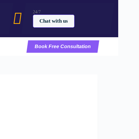
24/7
Chat with us
Book Free Consultation