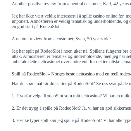
Another positive review from a neutral customer, Kari, 42 years 
Jeg har ikke vært veldig interessert i å spille casino online før
imponert. Atmosfæren er veldig tematisk og underholdende, og det 
en god start på RodeoSlot.
A neutral review from a customer, Sven, 50 years old:
Jeg har spilt på RodeoSlot i noen uker nå. Spillene fungerer bra o
uttak. Atmosfæren er tematisk og underholdende, men jeg har sett li
anbefale dette nettcasinoet over andre enn for det tematiske tema
Spill på RodeoSlot – Norges beste nettcasino med en reell rode
Har du spørsmål før du starter på RodeoSlot? Se oss svar på de
1. Hvorfor velge RodeoSlot som mitt nettcasino? Vi har en unik ro
2. Er det trygg å spille på RodeoSlot? Ja, vi har en god sikkerhe
3. Hvilke typer spill kan jeg spille på RodeoSlot? Vi har alle typer