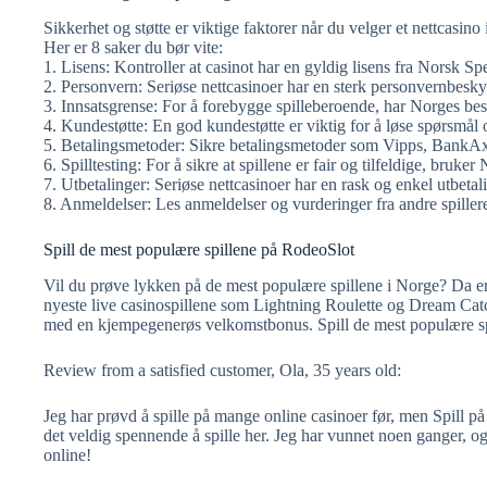
Sikkerhet og støtte er viktige faktorer når du velger et nettcasino
Her er 8 saker du bør vite:
1. Lisens: Kontroller at casinot har en gyldig lisens fra Norsk Spe
2. Personvern: Seriøse nettcasinoer har en sterk personvernbesky
3. Innsatsgrense: For å forebygge spilleberoende, har Norges beste
4. Kundestøtte: En god kundestøtte er viktig for å løse spørsmål o
5. Betalingsmetoder: Sikre betalingsmetoder som Vipps, BankAxept
6. Spilltesting: For å sikre at spillene er fair og tilfeldige, bruke
7. Utbetalinger: Seriøse nettcasinoer har en rask og enkel utbetali
8. Anmeldelser: Les anmeldelser og vurderinger fra andre spillere 
Spill de mest populære spillene på RodeoSlot
Vil du prøve lykken på de mest populære spillene i Norge? Da er
nyeste live casinospillene som Lightning Roulette og Dream Cat
med en kjempegenerøs velkomstbonus. Spill de mest populære sp
Review from a satisfied customer, Ola, 35 years old:
Jeg har prøvd å spille på mange online casinoer før, men Spill på
det veldig spennende å spille her. Jeg har vunnet noen ganger, og 
online!