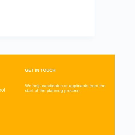
GET IN TOUCH
We help candidates or applicants from the
ool
start of the planning process.