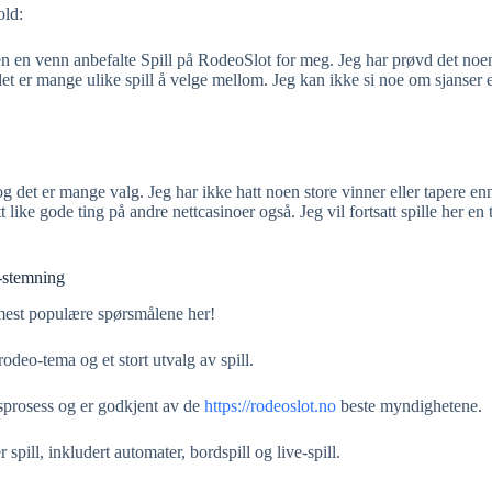
old:
, men en venn anbefalte Spill på RodeoSlot for meg. Jeg har prøvd det no
er mange ulike spill å velge mellom. Jeg kan ikke si noe om sjanser ell
g det er mange valg. Jeg har ikke hatt noen store vinner eller tapere enn
ke gode ting på andre nettcasinoer også. Jeg vil fortsatt spille her en t
.
o-stemning
 mest populære spørsmålene her!
deo-tema og et stort utvalg av spill.
tsprosess og er godkjent av de
https://rodeoslot.no
beste myndighetene.
 spill, inkludert automater, bordspill og live-spill.